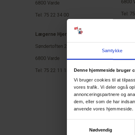
6800 
6800 Varde
Tel: 7
Tel: 75 22 34 00
Lægeh
Lægerne Hjertestien
Torve
Søndertoften 2
Samtykke
6800 
6800 Varde
Tel: 7
Tel: 75 22 11 15
Denne hjemmeside bruger c
Vi bruger cookies til at tilpas
vores trafik. Vi deler også o
Lægeh
annonceringspartnere og anal
Sønde
dem, eller som de har indsaml
anvende vores hjemmeside
6800 
Samtykkevalg
Tel: 7
Nødvendig