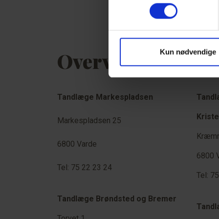
Kun nødvendige
Overview of Denti
Tandlæge Markespladsen
Tandl
Krist
Markespladsen 25
Kræmm
6800 Varde
6800 
Tel: 75 22 23 24
Tel: 7
Tandlæge Brøndsted og Bremer
Tandl
Torvet 1