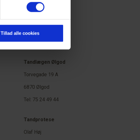
Tillad alle cookies
Tandlægen Ølgod
Torvegade 19 A
6870 Ølgod
Tel: 75 24 49 44
Tandprotese
Olaf Høj