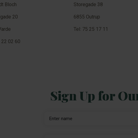
dt Bloch
Storegade 38
rgade 20
6855 Outrup
Varde
Tel: 75 25 17 11
5 22 02 60
Sign Up for Ou