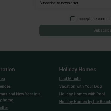
I accept the current
Subscrib
iration
Holiday Homes
rea
Last Minute
iences
Vacation with Your Dog
tmas and New Year in a
Holiday Homes with Pool
ay home
Holiday Homes by the Beac
etter