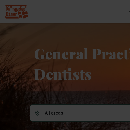
General Pract
Dentists
All areas