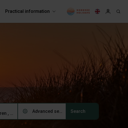
Practical information
Advanced search (0)
2 adults, 0 children , 0 pets