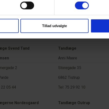
Tillad udvalgte
sts
æge Svend Tand
Tandlæge
ensen
Anni Maare
ergade 2
Storegade 35
Varde
6862 Tistrup
5 22 05 44
Tel: 75 29 92 10
ægerne Nordesgaard
Tandlæge Outrup