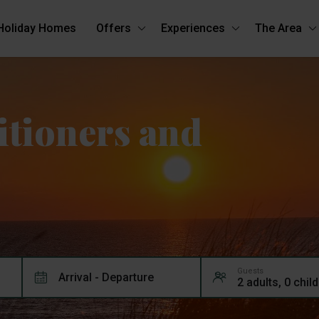
Holiday Homes
Offers
Experiences
The Area
itioners and
Guests
Arrival - Departure