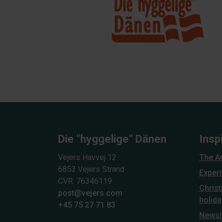
Die "hyggelige" Dänen
Insp
Vejers Havvej 12
The A
6853 Vejers Strand
Exper
CVR: 76346119
Chris
post@vejers.com
holid
+45 75 27 71 83
Newsl