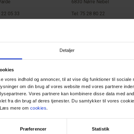
Varde
6830 Nørre Nebel
5 22 05 33
Tel: 75 28 80 22
uset Havnepladsen
Lægehuset i Agerbæk
gade 16
Skovgårdsvej 2
Detaljer
Varde
6753 Agerbæk
5 22 06 22
Tel: 75 19 62 11
ookies
se vores indhold og annoncer, til at vise dig funktioner til sociale
plysninger om din brug af vores website med vores partnere inden
uset Sønderbro
Lægeklinikken Vestergade
ysepartnere. Vores partnere kan kombinere disse data med andr
v/Lukasz Nowak
rbro 1
et fra din brug af deres tjenester. Du samtykker til vores cookie
Vestergade 10
. Læs mere om
cookies
.
Varde
6870 Ølgod
5 22 33 44
Præferencer
Statistik
Tel: 75 24 48 11