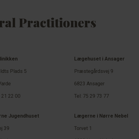
al Practitioners
linikken
Lægehuset i Ansager
ldts Plads 5
Præstegårdsvej 9
Varde
6823 Ansager
5 21 22 00
Tel: 75 29 73 77
ne Jugendhuset
Lægerne i Nørre Nebel
j 39
Torvet 1