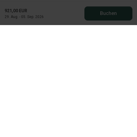
921,00 EUR
Buchen
29. Aug. - 05. Sep. 2026
Die "hyggelige" Dänen
Vejers Havvej 12
DK-6853 Vejers Strand
CVR: 76346119
post@vejers.com
+45 75 27 71 83
Besuchen Sie unser Facebook
Besuchen Sie unser Instagram