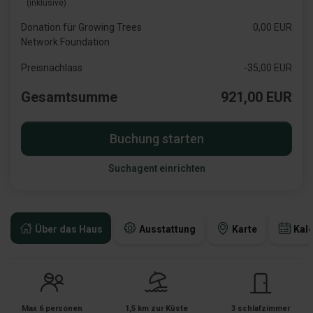
(inklusive)
Donation für Growing Trees
0,00 EUR
Network Foundation
Preisnachlass
-35,00 EUR
Gesamtsumme
921,00 EUR
Buchung starten
Suchagent einrichten
Über das Haus
Ausstattung
Karte
Kal
Max 6 personen
1,5 km zur Küste
3 schlafzimmer