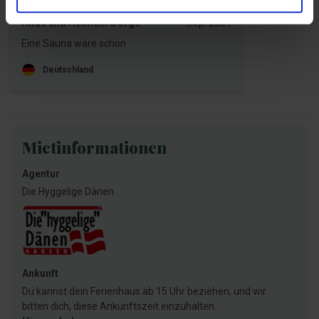
Hilde und Helmuth Dörge
Sep. 2024
Eine Sauna wäre schön
Deutschland
Mietinformationen
Agentur
Die Hyggelige Dänen
Ankunft
Du kannst dein Ferienhaus ab 15 Uhr beziehen, und wir
bitten dich, diese Ankunftszeit einzuhalten.