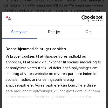
drei Schlafzimmer: DB + DB + 2B. Waschmaschine. Das Ferienhaus
verfügtüber eine Wärmepumpe. Mit dieser Wärmepumpe können
Sie die Stromkosten senken, denn sie ist ernergiesparend. Zwei
tolle Terrassenbereiche stehen den Gästen zur Verfügung. Auf
dem großen Grundstück steht ein Schaukelstativ mit Rutsche, ein
kleines Spielhaus und eine Sandkiste für die Kid´s zur Verfügung.
Außerdem ist ausreichend Platz zum Bolzen. Das Ferienhaus hat
Samtykke
Detaljer
Om
einen Internetanschluss (W-Lan). Das Rauchen im Ferienhaus ist
nicht erlaubt. Es sind keine Haustiere erlaubt. Das Ferienhaus
wurde 1976 erbaut.
Denne hjemmeside bruger cookies
Vi bruger cookies til at tilpasse vores indhold og
annoncer, til at vise dig funktioner til sociale medier og til
HAUSTIERE:
at analysere vores trafik. Vi deler også oplysninger om
Hunde sind nicht erlaubt.
din brug af vores website med vores partnere inden for
GUT ZU WISSEN:
sociale medier, annonceringspartnere og
Keine Vermietungen für Jugendgruppen.
analysepartnere. Vores partnere kan kombinere disse
Kostenlose Parkplätze vor dem Haus.
data med andre oplysninger, du har givet dem, eller som
Teilweise geschlossene Terrasse.
de har indsamlet fra din brug af deres tjenester. Du
Verbrauchsabrechnung nach Ablesung.
samtykker til vores cookies, hvis du fortsætter med at
Der Wasserverbrauch ist im Preis inbegriffen.