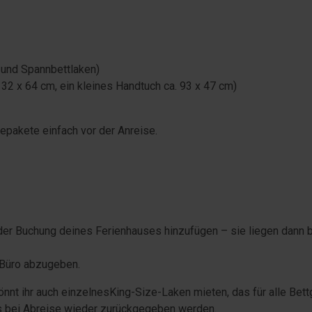
und Spannbettlaken)
32 x 64 cm, ein kleines Handtuch ca. 93 x 47 cm)
epakete einfach vor der Anreise.
er Buchung deines Ferienhauses hinzufügen – sie liegen dann be
m Büro abzugeben.
nnt ihr auch ein
zelnes
King-Size-Laken
mieten, das für alle Bet
s bei Abreise wieder zurückgegeben werden.