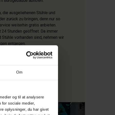
am Bürogebäude abholen.
m, die ausgeliehenen Stühle und
der zurück zu bringen, denn nur so
rvice weiterhin gratis anbieten.
 24 Stunden geöffnet. Da immer
 Stühle vorhanden sind, nehmen wir
ngen entgegen.
ke und Kopfkissen für das
. Eine Matratze für die
t vorhanden.
Om
 medier og til at analysere
 for sociale medier,
e oplysninger, du har givet