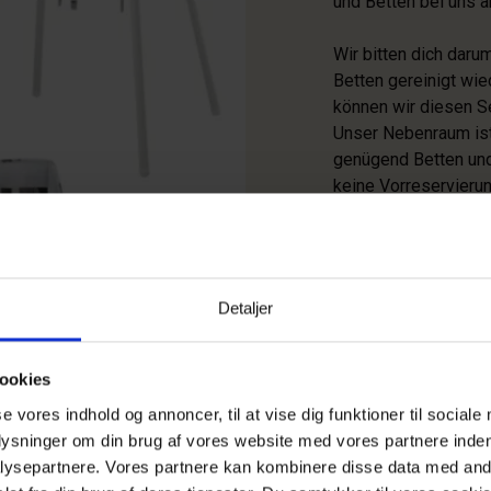
und Betten bei uns 
Wir bitten dich daru
Betten gereinigt wie
können wir diesen Se
Unser Nebenraum ist
genügend Betten und
keine Vorreservieru
Bringe bitte Bettdec
Kinderbett selbst mit
Kinderreisebetten is
Detaljer
ookies
se vores indhold og annoncer, til at vise dig funktioner til sociale
plysninger om din brug af vores website med vores partnere inden
ysepartnere. Vores partnere kan kombinere disse data med andr