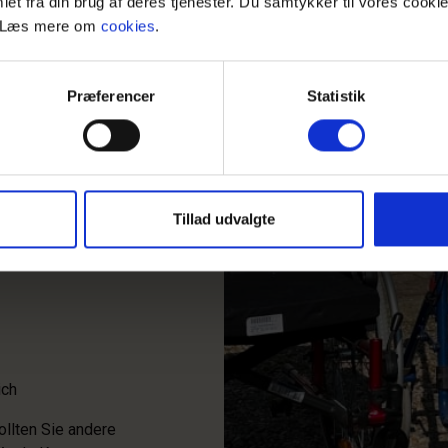
et fra din brug af deres tjenester. Du samtykker til vores cookie
. Læs mere om
cookies
.
eschränkter
Præferencer
Statistik
u oder dein
ät haben, stehen wir
lichen Dänen bieten
Tillad udvalgte
hr an.
ich
ollten Sie andere