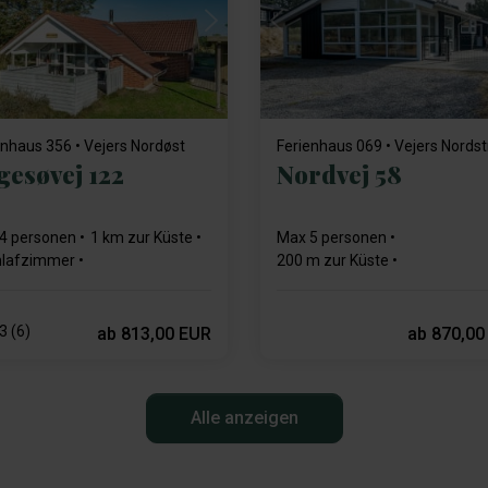
Lädt ...
Lädt ...
enhaus 356 • Vejers Nordøst
Ferienhaus 069 • Vejers Nords
gesøvej 122
Nordvej 58
4 personen
1 km zur Küste
Max 5 personen
hlafzimmer
200 m zur Küste
hirrspülmaschine
3 schlafzimmer
Gratis Wi-Fi
inofen
Geschirrspülmaschine
3 (6)
ab
813,00 EUR
ab
870,00
Alle anzeigen