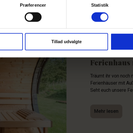
Præferencer
Statistik
Tillad udvalgte
Ferienhaus
Träumt ihr von noch
Ferienhäuser mit Au
Seht euch unsere Fe
Mehr lesen