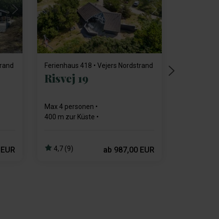
Lädt ...
trand
Ferienhaus 418 • Vejers Nordstrand
Risvej 19
Max 4 personen
400 m zur Küste
3 schlafzimmer
Gratis Wi-Fi
Geschirrspülmaschine
4,7 (9)
 EUR
ab
987,00 EUR