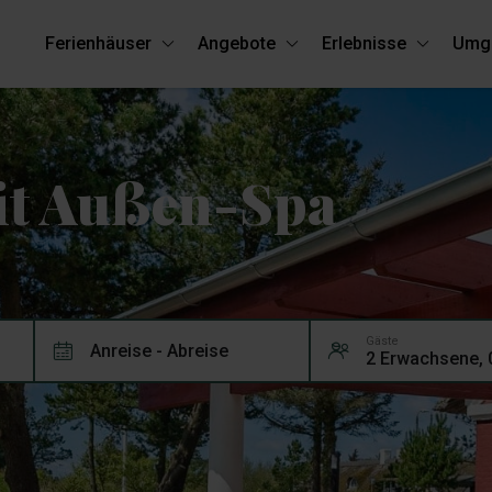
Ferienhäuser
Angebote
Erlebnisse
Umg
it Außen-Spa
Gäste
Anreise - Abreise