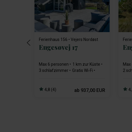
Lädt ...
Ferienhaus 156 • Vejers Nordøst
Feri
Engesøvej 17
En
Max 6 personen
1 km zur Küste
Max 
3 schlafzimmer
Gratis Wi-Fi
2 sc
Geschirrspülmaschine
Gesc
Kam
4,8 (4)
4,
ab
937,00 EUR