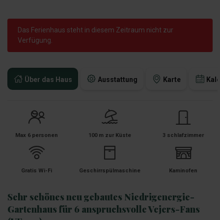
Das Ferienhaus steht in diesem Zeitraum nicht zur
Verfügung.
Über das Haus
Ausstattung
Karte
Kal
Max 6 personen
100 m zur Küste
3 schlafzimmer
Gratis Wi-Fi
Geschirrspülmaschine
Kaminofen
Sehr schönes neu gebautes Niedrigenergie-
Gartenhaus für 6 anspruchsvolle Vejers-Fans