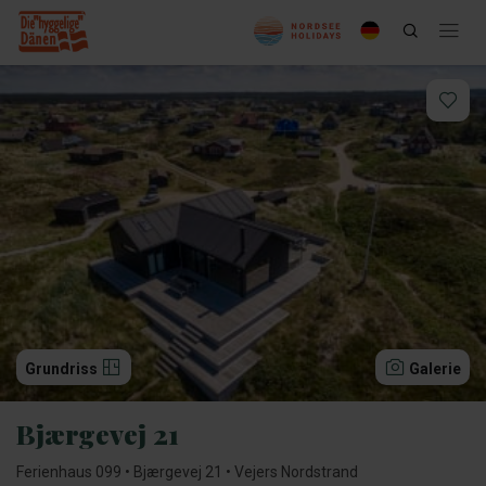
Grundriss
Galerie
Bjærgevej 21
Ferienhaus 099 • Bjærgevej 21 • Vejers Nordstrand