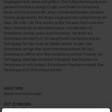
Eingangsbereich, diese sind gefliest. Eine Fußbodenheizung ist im
ganzen Ferienhaus verlegt. Es gibt zwei Bäder im Ferienhaus.
Beide sind mit je einem WC, einem Handwaschbecken und einer
Dusche ausgestattet. Sie finden insgesamt drei Schlafzimmer im
Haus: DB + DB + 2B. Eine schöne große Terrasse führt rund ums
Haus, teilweise ist es eine Holzterrasse und teilweise mit
Steinfliesen verlegt, wobei auch ein kleiner Teil direkt am
Ferienhaus überdacht ist. Ein Gasgrill steht zur Benutzung zur
Verfügung. Für Gas muss der Mieter selbser sorgen. Das
Ferienhaus verfügt über einen Internetanschluss (W-Lan).
Desweiteren stehen eine Waschmaschine und ein Trockner zur
Verfügung, ebenfalls ein kleiner Schuppen. Das Rauchen im
Ferienhaus ist nicht erlaubt. Es sind keine Haustiere erlaubt. Das
Ferienhaus ist in 2016 erbaut worden.
HAUSTIERE:
Hunde sind nicht erlaubt.
GUT ZU WISSEN:
Keine Vermietungen für Jugendgruppen.