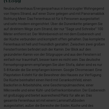
(VE099)
Neubauferienhaus/Energiesparhaus in bevorzugter Wohngegend
von Vejers Strand, auf einer Düne gelegen und mit Panoramablick
Richtung Meer. Das Ferienhaus ist für 6 Personen ausgestattet
und sehr modern eingerichtet. Über die Dünenkette gelangen Sie
auf direktem Wege zum Strand, der nur ”Sage und Schreibe” 100
Meter entfernt ist. Der Wohnbereich ist mit dem Essbereich und
der Küche verbunden und komplett offen gehalten. Das komplette
Ferienhaus ist hell und freundlich gestaltet. Zwischen zwei großen
Fensterfronten befindet sich der Kamin. Der Blick auf den
gezündeten Kamin von der Sitzgruppe und aus den Fenstern ist
einfach nur traumhaft, besser kann es nicht sein. Das deutsche
Fernsehprogramm empfangen Sie über Stofa, daher sind es nur
5-8 Kanäle die Sie empfangen können. Google Chromecast. Eine
Playstation 4 steht für die Bewohner des Hauses zur Verfügung.
Die Küche beinhaltet einen Herd mit Cerankochfeld, einen
Backofen in Arbeitshöhe, eine Geschirrspülmaschine, einer
Mikrowelle und einer Kühl- und Gefrierkombination. Der Essbereich
ist großzügig und bietet ausreichend Platz für alle an. Das
gesamte Ferienhaus ist mit einem Laminatfußboden
ausgestattet, außer die Bereiche der Bäder, Küche und des