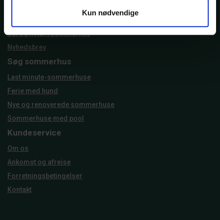
Området
Kun nødvendige
Oplevelser
Jul og nytår i sommerhus
Nyhedsbrev
Søg sommerhus
Last minute-sommerhuse
Ferie med hund
Nye og renoverede sommerhuse
Sommerhuse med pool
Kundeservice
Om os
Ankomst og afrejse
Forretningsbetingelser
Kontakt