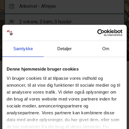
Samtykke
Detaljer
Om
Vis flere filtre
Denne hjemmeside bruger cookies
Ups! Noget gik galt.
Vi bruger cookies til at tilpasse vores indhold og
annoncer, til at vise dig funktioner til sociale medier og til
Prøv venligst igen eller kontakt os.
at analysere vores trafik. Vi deler også oplysninger om
din brug af vores website med vores partnere inden for
Fejl 404
sociale medier, annonceringspartnere og
Prøv en ny søgning eller et af disse links, for at komme videre:
analysepartnere. Vores partnere kan kombinere disse
Forsiden
data med andre oplysninger, du har givet dem, eller som
Sommerhuse
de har indsamlet fra din brug af deres tjenester. Du