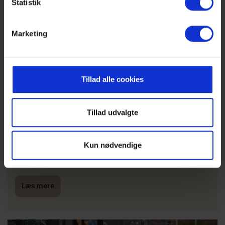
Statistik
Marketing
LEGOLAND
Tillad alle cookies
LEGOLAND er et absolut must for alle familier med børn. Kun
en kort køretur væk venter en verden af sjov med
tematiserede forlystelser, spændende rutsjebaner og
Tillad udvalgte
interaktive udstillinger. Som gæst hos Die "Hyggelige" Dänen
kan I desuden få 15 % rabat på entrébilletten. Det gør det
endnu nemmere at udforske LEGOs kreative og fantasifulde
univers og skabe uforglemmelige oplevelser for både børn og
Kun nødvendige
voksne.
Læs mere