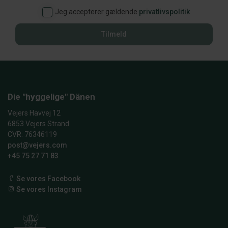
Jeg accepterer gældende
privatlivspolitik
Tilmeld
Die "hyggelige" Dänen
Vejers Havvej 12
6853 Vejers Strand
CVR: 76346119
post@vejers.com
+45 75 27 71 83
Se vores Facebook
Se vores Instagram