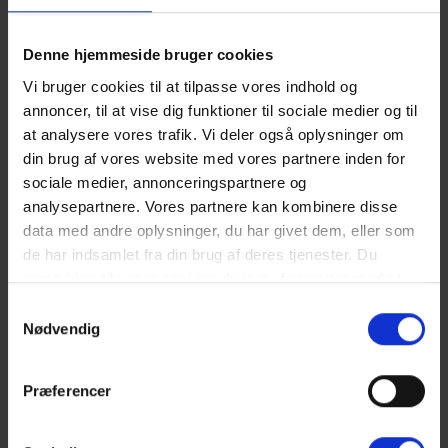
Området byder på flere svømmehaller, hvor børn kan hygge
sig i timevis med leg og afslapning. Svømmehallerne er et
Denne hjemmeside bruger cookies
rigtig godt alternativ til strandture og giver familier mulighed
for at køle af og have det sjovt i trygge omgivelser. Uanset om
Vi bruger cookies til at tilpasse vores indhold og
det handler om at plaske rundt, svømme baner eller lege i
annoncer, til at vise dig funktioner til sociale medier og til
vandet, er de lokale svømmebassiner et perfekt supplement
at analysere vores trafik. Vi deler også oplysninger om
til feriens oplevelser ved havet.
din brug af vores website med vores partnere inden for
sociale medier, annonceringspartnere og
analysepartnere. Vores partnere kan kombinere disse
Læs mere
data med andre oplysninger, du har givet dem, eller som
de har indsamlet fra din brug af deres tjenester. Du
samtykker til vores cookies, hvis du fortsætter med at
anvende vores hjemmeside. Læs mere om
cookies
.
Samtykkevalg
Nødvendig
Præferencer