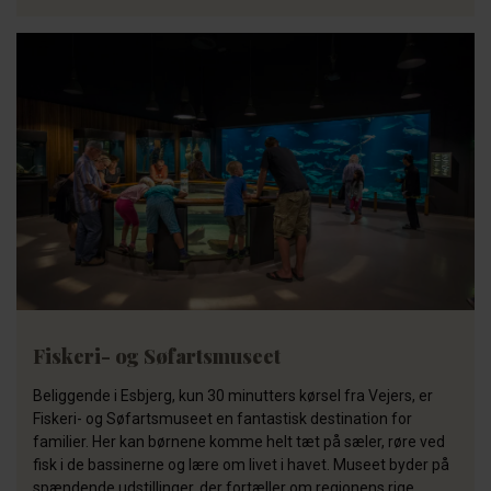
Fiskeri- og Søfartsmuseet
Beliggende i Esbjerg, kun 30 minutters kørsel fra Vejers, er
Fiskeri- og Søfartsmuseet en fantastisk destination for
familier. Her kan børnene komme helt tæt på sæler, røre ved
fisk i de bassinerne og lære om livet i havet. Museet byder på
spændende udstillinger, der fortæller om regionens rige