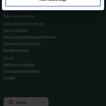
Jul og nytår i sommerhus
Nyhedsbrev
Søg sommerhus
Last minute-sommerhuse
Ferie med hund
Nye og renoverede sommerhuse
Sommerhuse med pool
Kundeservice
Om os
Ankomst og afrejse
Forretningsbetingelser
Kontakt
Dansk