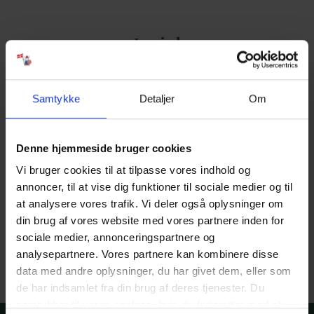
Log ind
Brugernavn*
Samtykke
Detaljer
Om
Adgangskode*
Denne hjemmeside bruger cookies
Vi bruger cookies til at tilpasse vores indhold og
annoncer, til at vise dig funktioner til sociale medier og til
Glemt din adgangskode?
Husk log ind
at analysere vores trafik. Vi deler også oplysninger om
din brug af vores website med vores partnere inden for
Log ind
sociale medier, annonceringspartnere og
analysepartnere. Vores partnere kan kombinere disse
data med andre oplysninger, du har givet dem, eller som
Har du ingen bruger?
Opret konto
de har indsamlet fra din brug af deres tjenester. Du
samtykker til vores cookies, hvis du fortsætter med at