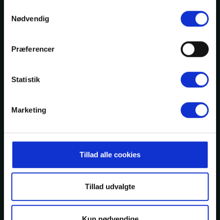
anvende vores hjemmeside. Læs mere om
cookies
.
Samtykkevalg
Nødvendig
Die "hyggelige" Dänen
Vejers Havvej 12
Præferencer
6853 Vejers Strand
CVR: 76346119
post@vejers.com
Statistik
+45 75 27 71 83
Se vores Facebook
Marketing
Se vores Instagram
Tillad alle cookies
Inspiration
Tillad udvalgte
Området
Oplevelser
Kun nødvendige