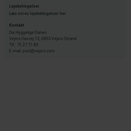
Lejebetingelser
Læs vores lejebetingelser her
Kontakt
Die Hyggelige Dänen
Vejers Havvej 12, 6853 Vejers Strand
Tlf.: 75 27 71 83
E-mail: post@vejers.com