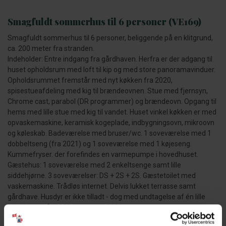
Smagfuldt sommerhus til 6 personer (VE169)
Smagfuldt sommerhus til 6 personer, beliggende på en klitgrund,
ca. 200 meter fra stranden.
Indeholder: Entre indgang fra gårdhaven. Herfra er der adgang til
huset opholdsrum med loft til kip og med store panoramavinduer.
Opholdsrummet fremstår med nyt køkken fra 2020,
spisestueafdeling med kig til brændeovnen. Stue med fjernsyn,
Chrome cast, parabol (DR programmer) og brændeovn. Opgang til
hems med lille stue med kig til vandet. Huset vinkel køkken er med
opvaskemaskine, keramisk kogeplade, indbygningsovn, mikroovn
og køleskab. Badeværelse med bruser/wc. 1 soveværelse med 1
dobbeltseng (fra 2021) og 1 soveværelse med 1 køjeseng.
Kummefryser. der forefindes en varmepumpe i hovedhuset.
Gæstehus: 1 soveværelse med 2 enkeltsenge samt lille
siddehjørne. 3 soveværelser: DS + 2S + 2S. Gæstetoilet med
vaskemaskine. Trådløs internet. Delvis lukket terrasse samt
gårdhave. Husdyr er ikke tilladt - dog med undtagelse af én lille
hund! byggeår 1962, renoveret 2020.