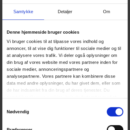
HUSDYR:
Samtykke
Detaljer
Om
1 lille hund tilladt.
GODT AT VIDE:
Denne hjemmeside bruger cookies
Ingen udlejning til ungdomsgrupper.
Vi bruger cookies til at tilpasse vores indhold og
Fri parkering uden for ferieboligen.
Delvis lukket terrasse.
annoncer, til at vise dig funktioner til sociale medier og til
Forbrug afregner efter aflæsning.
at analysere vores trafik. Vi deler også oplysninger om
Vandforbrug er inklusiv i prisen.
din brug af vores website med vores partnere inden for
Rengøring er inklusiv i prisen.
sociale medier, annonceringspartnere og
3 soveværelser. 1 med dobbeltseng 180x200 cm. 1 med køjeseng.
analysepartnere. Vores partnere kan kombinere disse
1 med 2 enkeltsenge (á 90x200 cm)
data med andre oplysninger, du har givet dem, eller som
Det er muligt at låne barneseng og højstol fra kontoret.
de har indsamlet fra din brug af deres tjenester. Du
Sengelinned er ikke inkluderet men kan tilkøbes.
samtykker til vores cookies, hvis du fortsætter med at
NÆRMESTE INDKØB:
anvende vores hjemmeside. Læs mere om
cookies
.
Samtykkevalg
Bageri 500 meter fra ferieboligen. Supermarked Storkøb 400 m
Nødvendig
fra ferieboligen.
OFFENTLIG TRANSPORT:
Præferencer