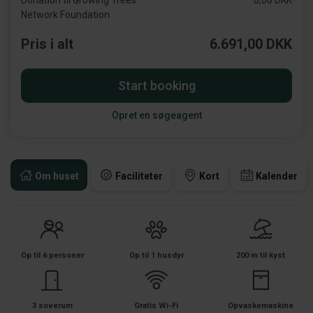
Donation til Growing Trees
0,00 DKK
Network Foundation
Pris i alt
6.691,00 DKK
Start booking
Opret en søgeagent
Om huset
Faciliteter
Kort
Kalender
Op til 6 personer
Op til 1 husdyr
200 m til kyst
3 soverum
Gratis Wi-Fi
Opvaskemaskine