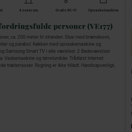
st
4 soverum
Gratis Wi-Fi
Opvaskemaskine
 fordringsfulde personer (VE177)
oner, ca. 200 meter til stranden. Stue med brændeovn,
fspiller og parabol. Køkken med opvaskemaskine og
og Samsung Smart TV i alle værelser. 2 Badeværelser
. Vaskemaskine og tørretumbler. Trådløst Internet
de træterrasser. Rygning er ikke tilladt. Handicapvenligt,