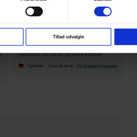
Område
4,7
4,9
Tillad udvalgte
26
Katja Vogel
jun 2026
g
Fantastisk hus for os og vores 8 hunde
Tyskland
Oversat via AI -
Vis original kommentar