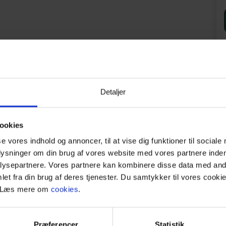
.
ontoret.
Detaljer
.
ookies
rkøb 1 km fra ferieboligen.
se vores indhold og annoncer, til at vise dig funktioner til sociale
plysninger om din brug af vores website med vores partnere inden
ysepartnere. Vores partnere kan kombinere disse data med andr
Vejers.
et fra din brug af deres tjenester. Du samtykker til vores cookie
. Læs mere om
cookies
.
Præferencer
Statistik