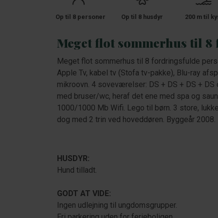
Op til 8 personer
Op til 8 husdyr
200 m til ky
Meget flot sommerhus til 8
Meget flot sommerhus til 8 fordringsfulde pers
Apple Tv, kabel tv (Stofa tv-pakke), Blu-ray a
mikroovn. 4 soveværelser: DS + DS + DS + DS 
med bruser/wc, heraf det ene med spa og sauna
1000/1000 Mb Wifi. Lego til børn. 3 store, lukke
dog med 2 trin ved hoveddøren. Byggeår 2008.
HUSDYR:
Hund tilladt.
GODT AT VIDE:
Ingen udlejning til ungdomsgrupper.
Fri parkering uden for ferieboligen.