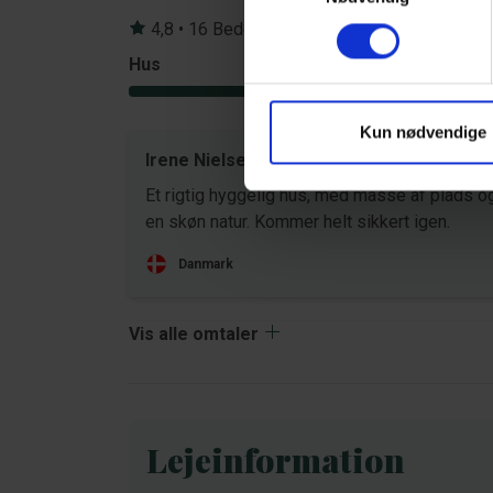
4,8 • 16 Bedømmelser
Hus
Grund
4,8
Kun nødvendige
Irene Nielsen
aug 20
Et rigtig hyggelig hus, med masse af plads o
en skøn natur. Kommer helt sikkert igen.
Danmark
Vis alle omtaler
Lejeinformation