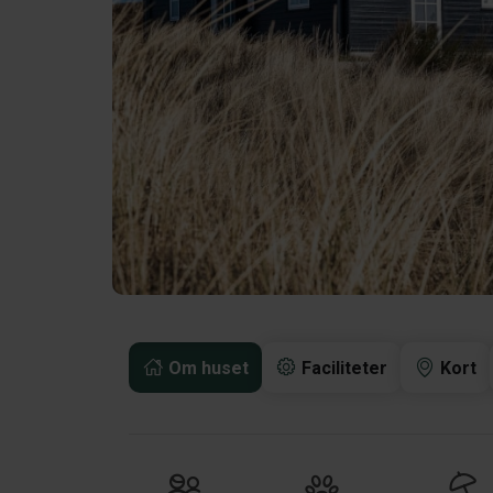
Om huset
Faciliteter
Kort