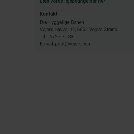
Læs vores lejebetingelser her
Kontakt
Die Hyggelige Dänen
Vejers Havvej 12, 6853 Vejers Strand
Tlf.: 75 27 71 83
E-mail: post@vejers.com