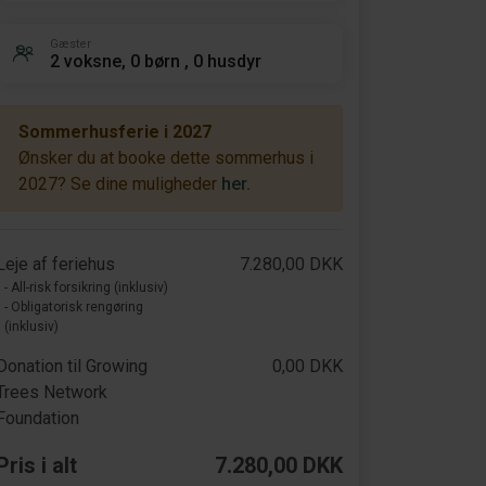
Gæster
2 voksne, 0 børn , 0 husdyr
Sommerhusferie i 2027
Ønsker du at booke dette sommerhus i
2027? Se dine muligheder
her.
Leje af feriehus
7.280,00 DKK
- All-risk forsikring (inklusiv)
- Obligatorisk rengøring
(inklusiv)
Donation til Growing
0,00 DKK
Trees Network
Foundation
Pris i alt
7.280,00 DKK