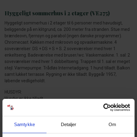
Hyggeligt sommerhus i 2 etager (VE275)
Hyggeligt sommerhus i 2 etager til 6 personer med havudsigt,
beliggende på en klitgrund, ca. 200 meter fra stranden. Stue med
brændeovn, fjernsyn og parabol (ingen danske programmer).
Chromecast. Køkken med mikroovn og opvaskemaskine. 4
soveværelser: DS + DS + S + S. 2 soveværelser med hver 1
enkeltseng. Badeværelse med bruser/wc. Vaskemaskine. 1. sal: 2
soveværelser med hver 1 dobbeltseng. Trappen til 1. sal er meget
stejl. Varmepumpe. Trådløs Internetadgang. 1 hund tilladt. Balkon
samt lukket terrasse. Rygning er ikke tilladt. Byggeår 1957,
løbende vedligeholdt.
HUSDYR:
Husdyr er ikke tilladt.
GODT AT VIDE:
Ingen udlejning til ungdomsgrupper.
Samtykke
Detaljer
Om
Fri parkering uden for ferieboligen.
Lukket terrasse.