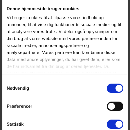
Strømforbrug afregnes efter aflæsning.
Vandforbrug er inklusiv i prisen.
Denne hjemmeside bruger cookies
Rengøring er inklusiv i prisen.
Vi bruger cookies til at tilpasse vores indhold og
4 soveværelser. 2 med dobbeltseng 180x200 cm. 2 med 1
enkeltseng (á 90x200 cm)
annoncer, til at vise dig funktioner til sociale medier og til
Det er muligt at låne barneseng og højstol fra kontoret.
at analysere vores trafik. Vi deler også oplysninger om
Sengelinned er ikke inkluderet men kan tilkøbes.
din brug af vores website med vores partnere inden for
sociale medier, annonceringspartnere og
NÆRMESTE INDKØB:
analysepartnere. Vores partnere kan kombinere disse
Bageri 850 meter fra ferieboligen. Supermarked "Storkøb" 750 m
data med andre oplysninger, du har givet dem, eller som
fra ferieboligen.
de har indsamlet fra din brug af deres tjenester. Du
OFFENTLIG TRANSPORT:
samtykker til vores cookies, hvis du fortsætter med at
Nærmeste station ligger i Oksbøl ca. 10 km fra Vejers.
anvende vores hjemmeside. Læs mere om
cookies
.
Samtykkevalg
Nødvendig
Gæsterne siger
Præferencer
4,8 • 7 Bedømmelser
Hus
Grund
Område
4,7
4,7
4,9
Statistik