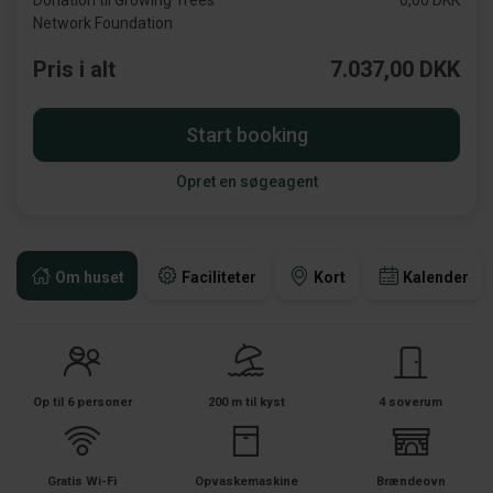
Donation til Growing Trees
0,00 DKK
Network Foundation
Pris i alt
7.037,00 DKK
Start booking
Opret en søgeagent
Om huset
Faciliteter
Kort
Kalender
Op til 6 personer
200 m til kyst
4 soverum
Gratis Wi-Fi
Opvaskemaskine
Brændeovn