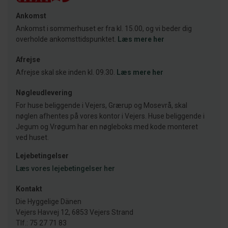
Ankomst
Ankomst i sommerhuset er fra kl. 15.00, og vi beder dig
overholde ankomsttidspunktet.
Læs mere her
Afrejse
Afrejse skal ske inden kl. 09.30.
Læs mere her
Nøgleudlevering
For huse beliggende i Vejers, Grærup og Mosevrå, skal
nøglen afhentes på vores kontor i Vejers. Huse beliggende i
Jegum og Vrøgum har en nøgleboks med kode monteret
ved huset.
Lejebetingelser
Læs vores lejebetingelser her
Kontakt
Die Hyggelige Dänen
Vejers Havvej 12, 6853 Vejers Strand
Tlf.: 75 27 71 83