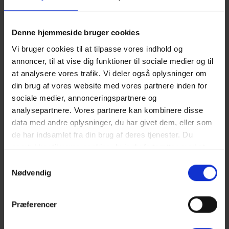
Vandforbrug er eksklusiv i prisen.
Rengøring er inklusiv i prisen.
3 soveværelser. 2 med dobbeltseng 180x200 cm. 1 med smal
Denne hjemmeside bruger cookies
dobbeltseng 120x200 cm.
Vi bruger cookies til at tilpasse vores indhold og
Gæstehus.
annoncer, til at vise dig funktioner til sociale medier og til
Det er muligt at låne barneseng og højstol fra kontoret.
Spa.
at analysere vores trafik. Vi deler også oplysninger om
Sengelinned er ikke inkluderet men kan tilkøbes.
din brug af vores website med vores partnere inden for
Energispare-hus.
sociale medier, annonceringspartnere og
analysepartnere. Vores partnere kan kombinere disse
NÆRMESTE INDKØB:
data med andre oplysninger, du har givet dem, eller som
Bageri 140 meter fra ferieboligen. Supermarked "Storkøb" 70 m
de har indsamlet fra din brug af deres tjenester. Du
fra ferieboligen.
samtykker til vores cookies, hvis du fortsætter med at
OFFENTLIG TRANSPORT:
anvende vores hjemmeside. Læs mere om
cookies
.
Samtykkevalg
Nærmeste station ligger i Oksbøl ca. 10 km fra Vejers.
Nødvendig
Gæsterne siger
Præferencer
4,9 • 16 Bedømmelser
Hus
Grund
Område