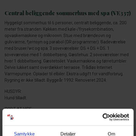
Central beliggende sommerhus med spa (VE337)
Hyggeligt sommerhus til 6 personer, centralt beliggende, ca. 200
meter fra stranden. Køkken med køle-/frysekombination,
opvaskemaskine og mikroovn. Stue med brændeovn og
gulvvarme, fjernsyn og parabol (DR programmer). Badeværelse
med bruser/wc og spa. 3 soveværelser: DS + DS + DS. 1
soveværelse med 1 dobbeltseng. Gæstehus: 2 soveværelser med
hver 1 dobbeltseng. Gæstetoilet. Vaskemaskine og tørretumbler.
Delvis lukket samt overdækket terrasse. Trådløs Internet.
Varmepumpe. Oplader til elbiler. Ekstra udgift for vandforbrug.
Rygning er ikke tilladt. Byggeår 1992. Renoveret 2024.
HUSDYR:
Hund tilladt.
GODT AT VIDE:
Ingen udlejning til ungdomsgrupper.
Fri parkering uden for ferieboligen.
Delvis lukket terrasse.
Samtykke
Detaljer
Om
Strømforbrug afregnes efter aflæsning.