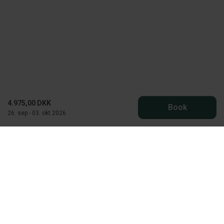
4.975,00 DKK
Book
26. sep - 03. okt 2026
Die "hyggelige" Dänen
Vejers Havvej 12
6853 Vejers Strand