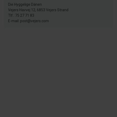
Die Hyggelige Dänen
Vejers Havvej 12, 6853 Vejers Strand
Tlf.: 75 27 71 83
E-mail: post@vejers.com