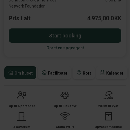
Donation til Growing Trees
0,00 DKK
Network Foundation
Pris i alt
4.975,00 DKK
Start booking
Opret en søgeagent
Om huset
Faciliteter
Kort
Kalender
Op til 6 personer
Op til 3 husdyr
200 m til kyst
3 soverum
Gratis Wi-Fi
Opvaskemaskine