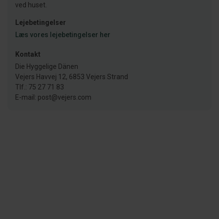
ved huset.
Lejebetingelser
Læs vores lejebetingelser her
Kontakt
Die Hyggelige Dänen
Vejers Havvej 12, 6853 Vejers Strand
Tlf.: 75 27 71 83
E-mail: post@vejers.com