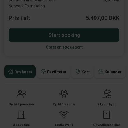
Donation til Growing Trees
0,00 DKK
Network Foundation
Pris i alt
5.497,00 DKK
Start booking
Opret en søgeagent
Om huset
Faciliteter
Kort
Kalender
Op til 6 personer
Op til 1 husdyr
2 km til kyst
3 soverum
Gratis Wi-Fi
Opvaskemaskine