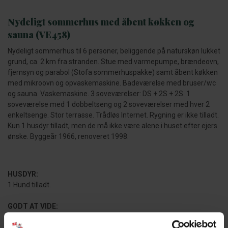
Nydeligt sommerhus med åbent køkken og
sauna (VE458)
Nydeligt sommerhus til 6 personer, beliggende på naturskøn lukket
grund, ca. 2 km fra stranden. Stue med varmepumpe, brændeovn,
fjernsyn og parabol (Stofa sommerhuspakke) samt åbent køkken
med mikroovn og opvaskemaskine. Badeværelse med bruser/wc
og sauna. Vaskemaskine. 3 soveværelser: DS + 2S + 2S. 1
soveværelse med 1 dobbeltseng og 2 soveværelser med hver 2
enkeltsenge. Stor terrasse. Trådløs Internet. Rygning er ikke tilladt.
Kun 1 husdyr tilladt, men de må ikke være alene i huset efter ejers
ønske. Byggeår 1966, renoveret 1998.
HUSDYR:
1 Hund tilladt.
GODT AT VIDE:
Ingen udlejning til ungdomsgrupper.
Fri parkering uden for ferieboligen.