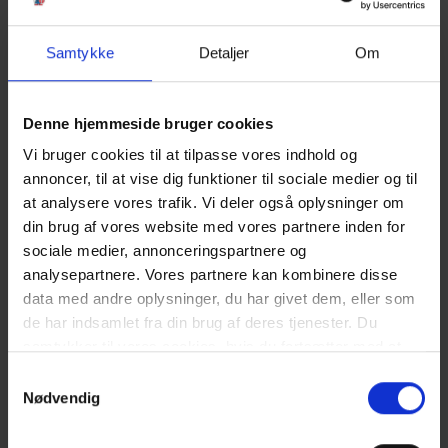
Terrasse.
Forbrug afregner efter aflæsning.
Samtykke
Detaljer
Om
Vandforbrug er inklusiv i prisen.
Rengøring er inklusiv i prisen.
3 soveværelser. 1 med dobbeltseng 180x200 cm. 2 med 2
Denne hjemmeside bruger cookies
enkeltsenge (á 90x200 cm)
Det er muligt at låne barneseng og højstol fra kontoret.
Vi bruger cookies til at tilpasse vores indhold og
Sauna.
annoncer, til at vise dig funktioner til sociale medier og til
Sengelinned er ikke inkluderet men kan tilkøbes.
at analysere vores trafik. Vi deler også oplysninger om
din brug af vores website med vores partnere inden for
NÆRMESTE INDKØB:
sociale medier, annonceringspartnere og
Bageri 2 km fra ferieboligen. Supermarked "Storkøb" 2,1 km fra
ferieboligen.
analysepartnere. Vores partnere kan kombinere disse
data med andre oplysninger, du har givet dem, eller som
OFFENTLIG TRANSPORT:
de har indsamlet fra din brug af deres tjenester. Du
Nærmeste station ligger i Oksbøl ca. 10 km fra Vejers.
samtykker til vores cookies, hvis du fortsætter med at
anvende vores hjemmeside. Læs mere om
cookies
.
Samtykkevalg
Gæsterne siger
Nødvendig
4,7 • 8 Bedømmelser