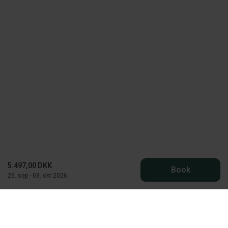
5.497,00 DKK
Book
26. sep - 03. okt 2026