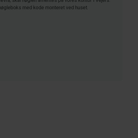
vrå, skal nøglen afhentes på vores kontor i Vejers.
nøgleboks med kode monteret ved huset.