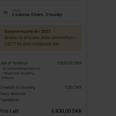
Gæster
2 voksne, 0 børn , 0 husdyr
Sommerhusferie i 2027
Ønsker du at booke dette sommerhus i
2027? Se dine muligheder
her.
Leje af feriehus
6.830,00 DKK
- All-risk forsikring (inklusiv)
- Obligatorisk rengøring
(inklusiv)
Donation til Growing
0,00 DKK
Trees Network
Foundation
Pris i alt
6.830,00 DKK