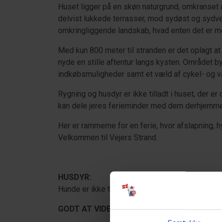
Huset ligger på en skøn naturgrund, omkranset a
delvist lukkede terrasser, mod sydøst og sydves
omkringliggende landskab, hvad enten det er m
Med kun 800 meter til stranden er det oplagt at
nyde en stille aftentur langs kysten. Området b
indkøbsmuligheder samt et væld af cykel- og va
Rygning og husdyr er ikke tilladt i huset, der er
kan dele jeres ferieminder med dem derhjemme
Her er rammerne for en ferie, hvor afslapning, 
Velkommen til Vejers Strand.
HUSDYR:
Hunde er ikke tilladt.
GODT AT VIDE: