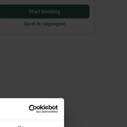
Start booking
Opret en søgeagent