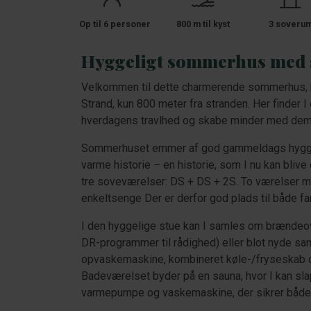
Op til 6 personer
800 m til kyst
3 soveru
Hyggeligt sommerhus med 
Velkommen til dette charmerende sommerhus, be
Strand, kun 800 meter fra stranden. Her finder I 
hverdagens travlhed og skabe minder med dem, 
Sommerhuset emmer af god gammeldags hygge og
varme historie – en historie, som I nu kan blive 
tre soveværelser: DS + DS + 2S. To værelser 
enkeltsenge Der er derfor god plads til både fa
I den hyggelige stue kan I samles om brændeovn
DR-programmer til rådighed) eller blot nyde s
opvaskemaskine, kombineret køle-/fryseskab o
Badeværelset byder på en sauna, hvor I kan sla
varmepumpe og vaskemaskine, der sikrer både k