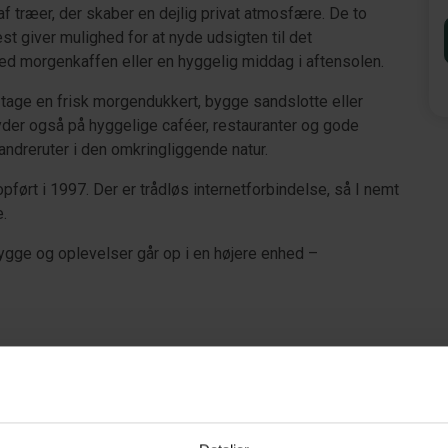
f træer, der skaber en dejlig privat atmosfære. De to
t giver mulighed for at nyde udsigten til det
ed morgenkaffen eller en hyggelig middag i aftensolen.
 tage en frisk morgendukkert, bygge sandslotte eller
yder også på hyggelige caféer, restauranter og gode
ndreruter i den omkringliggende natur.
 opført i 1997. Der er trådløs internetforbindelse, så I nemt
.
hygge og oplevelser går op i en højere enhed –