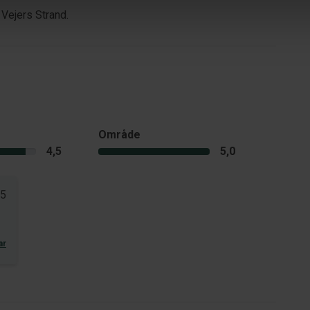
 Vejers Strand.
Område
4,5
5,0
25
ar