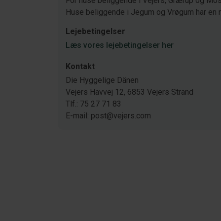
For huse beliggende i Vejers, Grærup og Mose
Huse beliggende i Jegum og Vrøgum har en 
Lejebetingelser
Læs vores lejebetingelser her
Kontakt
Die Hyggelige Dänen
Vejers Havvej 12, 6853 Vejers Strand
Tlf.: 75 27 71 83
E-mail: post@vejers.com