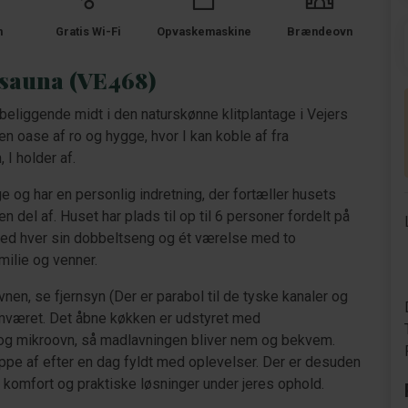
m
Gratis Wi-Fi
Opvaskemaskine
Brændeovn
sauna (VE468)
liggende midt i den naturskønne klitplantage i Vejers
en oase af ro og hygge, hvor I kan koble af fra
I holder af.
 har en personlig indretning, der fortæller husets
en del af. Huset har plads til op til 6 personer fordelt på
med hver sin dobbeltseng og ét værelse med to
milie og venner.
en, se fjernsyn (Der er parabol til de tyske kanaler og
amværet. Det åbne køkken er udstyret med
g mikroovn, så madlavningen bliver nem og bekvem.
ppe af efter en dag fyldt med oplevelser. Der er desuden
omfort og praktiske løsninger under jeres ophold.