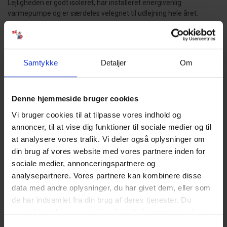
Lejligheden er godt isoleret, har installeret energivenlig
varmepumpe og er særdeles velegnet til udlejning hele året.
Hvis I er til frisk luft og dejlig natur, så er der mange muligheder i
området. Tag en tur på stranden og oplev Vesterhavet og klitterne
eller gå opdagelse i skoven og se det imponerende dyreliv.
Samtykke
Detaljer
Om
HUSDYR:
Husdyr ikke tilladt.
Denne hjemmeside bruger cookies
GODT AT VIDE:
Vi bruger cookies til at tilpasse vores indhold og
Ingen udlejning til ungdomsgrupper.
Fri parkering uden for ferieboligen.
annoncer, til at vise dig funktioner til sociale medier og til
Delvis lukket terrasse.
at analysere vores trafik. Vi deler også oplysninger om
Strøm forbrug afregnes efter aflæsning.
din brug af vores website med vores partnere inden for
Vandforbrug er inklusiv i prisen.
sociale medier, annonceringspartnere og
1 soveværelser med dobbeltseng. DS.
analysepartnere. Vores partnere kan kombinere disse
Det er muligt at låne barneseng og højstol fra kontoret.
data med andre oplysninger, du har givet dem, eller som
Sengelinned er ikke inkluderet men kan tilkøbes.
de har indsamlet fra din brug af deres tjenester. Du
NÆRMESTE INDKØB:
samtykker til vores cookies, hvis du fortsætter med at
Bageri 950 m fra ferieboligen. Supermarked "Storkøb" 1,1 km fra
anvende vores hjemmeside. Læs mere om
cookies
.