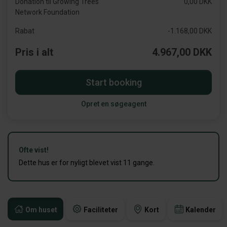
Donation til Growing Trees
0,00 DKK
Network Foundation
Rabat
-1.168,00 DKK
Pris i alt
4.967,00 DKK
Start booking
Opret en søgeagent
Ofte vist!
Dette hus er for nyligt blevet vist 11 gange.
Om huset
Faciliteter
Kort
Kalender