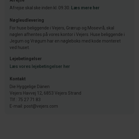
Afrejse
Afrejse skal ske inden kl. 09.30.
Læs mere her
Nøgleudlevering
For huse beliggende i Vejers, Grærup og Mosevrå, skal
nøglen afhentes på vores kontor i Vejers. Huse beliggende i
Jegum og Vrøgum har en nøgleboks med kode monteret
ved huset.
Lejebetingelser
Læs vores lejebetingelser her
Kontakt
Die Hyggelige Dänen
Vejers Havvej 12, 6853 Vejers Strand
Tlf.: 75 27 71 83
E-mail: post@vejers.com