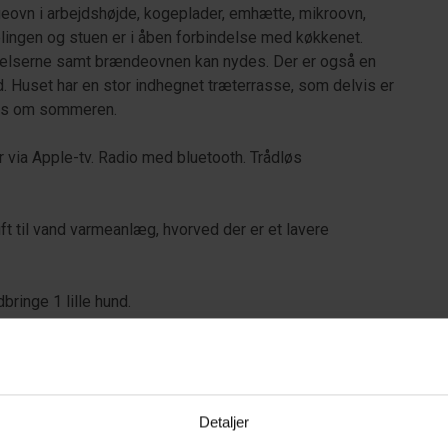
ovn i arbejdshøjde, kogeplader, emhætte, mikroovn,
ingen og stuen er i åben forbindelse med køkkenet.
elserne samt brændeovnen kan nydes. Der er også en
. Huset har en stor indhegnet træterrasse, som delvis er
ttes om sommeren.
via Apple-tv. Radio med bluetooth. Trådløs
t til vand varmeanlæg, hvorved der er et lavere
edbringe 1 lille hund.
Detaljer