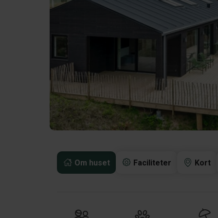
Om huset
Faciliteter
Kort