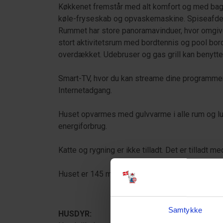
Køkkenet fremstår med alt komfort og med bage
køle-fryseskab og opvaskemaskine. Spiseafdel
Rummet har store panoramavinduer, hvor omgiv
stort aktivitetsrum med bordtennis og pool bord
overdækket. Udebruser og gas grill kan beny
Smart-TV, hvor du kan streame dine programmer 
Internetadgang.
Huset opvarmes med gulvvarme i alle rum og luf
energiforbrug.
Katte og rygning er ikke tilladt. Det er tilladt m
Huset er 145 m2 stor. Byggeår 2022.
Samtykke
HUSDYR: