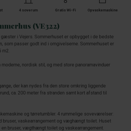
st
4 soverum
Gratis Wi-Fi
Opvaskemaskine
mmerhus (VE322)
æster i Vejers. Sommerhuset er opbygget i de bedste
ign, som passer godt ind i omgivelserne. Sommerhuset er
5 m2.
moderne, nordisk stil, og med store panoramavinduer
dgange, der kan nydes fra den store omkring liggende
und, ca. 200 meter fra stranden samt kort afstand til
skemaskine og tørretumbler. 4 rummelige soveværelser:
 bruser, vaskearrangement og væghængt toilet. Huset
en bruser, vægthængt toilet og vaskearrangement.