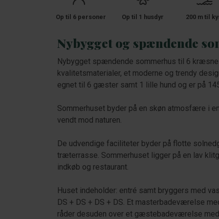
Op til 6 personer
Op til 1 husdyr
200 m til ky
Nybygget og spændende so
Nybygget spændende sommerhus til 6 kræsne g
kvalitetsmaterialer, et moderne og trendy des
egnet til 6 gæster samt 1 lille hund og er på 14
Sommerhuset byder på en skøn atmosfære i en 
vendt mod naturen.
De udvendige faciliteter byder på flotte solne
træterrasse. Sommerhuset ligger på en lav klitgr
indkøb og restaurant.
Huset indeholder: entré samt bryggers med va
DS + DS + DS + DS. Et masterbadeværelse med
råder desuden over et gæstebadeværelse med 