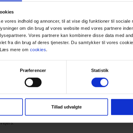
ookies
se vores indhold og annoncer, til at vise dig funktioner til sociale
plysninger om din brug af vores website med vores partnere inden
ysepartnere. Vores partnere kan kombinere disse data med andr
et fra din brug af deres tjenester. Du samtykker til vores cookie
. Læs mere om
cookies
.
.
Præferencer
Statistik
ontoret.
.
orkøb” 800 m fra ferieboligen.
Tillad udvalgte
Vejers.