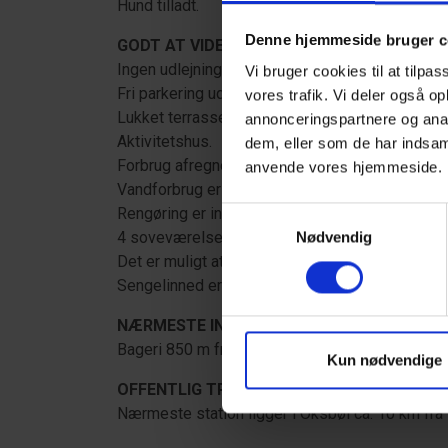
Hund tilladt.
Denne hjemmeside bruger c
GODT AT VIDE:
Ingen udlejning til ungdomsgrupper.
Vi bruger cookies til at tilpas
Fri parkering uden for ferieboligen.
vores trafik. Vi deler også o
Lukket terrasse.
annonceringspartnere og anal
Aktivitetshus.
dem, eller som de har indsaml
Forbrug afregnes efter aflæsning.
anvende vores hjemmeside
Vandforbrug er inklusiv i prisen.
Rengøring er inklusiv i prisen.
Samtykkevalg
4 soveværelser med dobbeltseng 180x200 cm
Nødvendig
Det er muligt at låne barneseng og højstol fra k
Sengelinned er ikke inkluderet men kan tilkøbes
NÆRMESTE INDKØB:
Bageri 850 m fra ferieboligen. Supermarked ”St
Kun nødvendige
OFFENTLIG TRANSPORT:
Nærmeste station ligger i Oksbøl ca. 10 km fra 