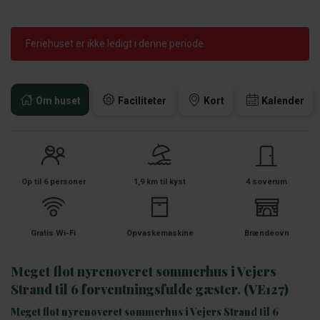
Feriehuset er ikke ledigt i denne periode.
Om huset
Faciliteter
Kort
Kalender
Op til 6 personer
1,9 km til kyst
4 soverum
Gratis Wi-Fi
Opvaskemaskine
Brændeovn
Meget flot nyrenoveret sommerhus i Vejers
Strand til 6 forventningsfulde gæster. (VE127)
Meget flot nyrenoveret sommerhus i Vejers Strand til 6