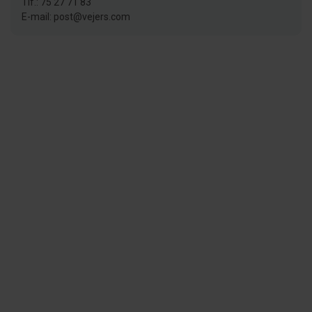
Tlf.: 75 27 71 83
E-mail: post@vejers.com