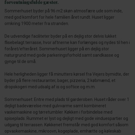
forventningsfulde gæster.
Sommerhuset byder på 96 m2 skøn atmosfære ude som inde,
med god komfort for hele familien året rundt. Huset ligger
omkring 1900 meter fra stranden.
De udvendige faciliteter byder på en dejlig stor delvis lukket
flisebelagt terrasse, hvor aftnerne kan forlænges og nydes til hen i
foråret/efteråret. Sommerhuset ligger på en dejlig stor
naturgrund med gode parkeringsforhold samt sandkasse og
gynge til de små.
Hele herligheden ligger få minutters kørsel fra Vejers bymidte, der
byder på flere restauranter, bager, pizzeria, 2 købmænd, et
dropskogeri med udsalg af is og softice og m.m.
Sommerhuset: Entre med plads til garderoben. Huset råder over 1
dejligt badeværelse med gulvvarme samt kombineret
vaskemaskine og tørretumbler. Køkken i forbindelse med
spiseplads. Rummet er lyst og dejligt med gode vinduespartier og
udgang til terrassen. Køkkenet fremstår med god komfort såsom
opvaskemaskine, mikroovn, kogeplade, emhætte og køleskab