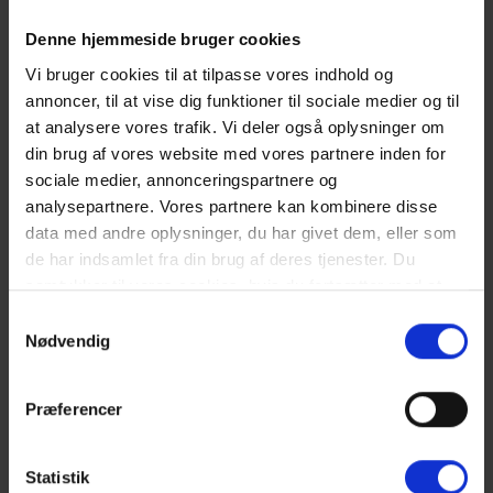
Gratis adgang til badeland og bowling i Varde 2026.
Forbrug afregnes efter aflæsning.
Denne hjemmeside bruger cookies
Vandforbrug er inklusiv i prisen.
Rengøring er inklusiv i prisen.
Vi bruger cookies til at tilpasse vores indhold og
4 soveværelser. 2 med dobbeltseng 180x200 cm. 1 med 2
annoncer, til at vise dig funktioner til sociale medier og til
enkeltsenge (á 90x200 cm). 1 med køjeseng (70x200)
at analysere vores trafik. Vi deler også oplysninger om
Det er muligt at låne barneseng og højstol fra kontoret.
din brug af vores website med vores partnere inden for
Sengelinned er ikke inkluderet men kan tilkøbes.
sociale medier, annonceringspartnere og
NÆRMESTE INDKØB:
analysepartnere. Vores partnere kan kombinere disse
Bageri 1,5 km fra ferieboligen. Supermarked ”Storkøb” 1,7 km fra
data med andre oplysninger, du har givet dem, eller som
ferieboligen.
de har indsamlet fra din brug af deres tjenester. Du
samtykker til vores cookies, hvis du fortsætter med at
OFFENTLIG TRANSPORT:
anvende vores hjemmeside. Læs mere om
cookies
.
Nærmeste station ligger i Oksbøl ca. 10 km fra Vejers.
Samtykkevalg
Nødvendig
Gæsterne siger
Præferencer
4,6 • 6 Bedømmelser
Hus
Grund
Område
4,7
4,7
4,5
Statistik