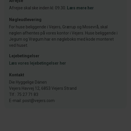
Afrejse
Afrejse skal ske inden kl. 09.30.
Læs mere her
Nøgleudlevering
For huse beliggende i Vejers, Grærup og Mosevrå, skal
nøglen afhentes på vores kontor i Vejers. Huse beliggende i
Jegum og Vrøgum har en nøgleboks med kode monteret
ved huset.
Lejebetingelser
Læs vores lejebetingelser her
Kontakt
Die Hyggelige Dänen
Vejers Havvej 12, 6853 Vejers Strand
Tlf.: 75 27 71 83
E-mail: post@vejers.com