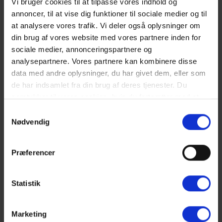
Book din ferie i dag
Vi bruger cookies til at tilpasse vores indhold og
annoncer, til at vise dig funktioner til sociale medier og til
Giv dig selv og din familie en uforglemmelig ferieoplevelse i dette
at analysere vores trafik. Vi deler også oplysninger om
hyggelige sommerhus i Vejers Strand. Book jeres ophold i dag, og
din brug af vores website med vores partnere inden for
glæd jer til en ferie fyldt med afslapning, sjov og skønne
sociale medier, annonceringspartnere og
naturoplevelser.
analysepartnere. Vores partnere kan kombinere disse
data med andre oplysninger, du har givet dem, eller som
de har indsamlet fra din brug af deres tjenester. Du
HUSDYR:
samtykker til vores cookies, hvis du fortsætter med at
Hund tilladt.
anvende vores hjemmeside. Læs mere om
cookies
.
Samtykkevalg
GODT AT VIDE:
Nødvendig
Ingen udlejning til ungdomsgrupper.
Fri parkering uden for ferieboligen.
Terrasse.
Præferencer
Vand- og strømforbrug afregnes efter aflæsning.
Rengøring er inklusiv i prisen.
3 soveværelser. 1 med dobbeltseng (180x200 cm). 1 med 2
Statistik
enkeltsenge (90x200 cm). 1 Køjeseng á 2 senge (90x200 cm)
Det er muligt at låne barneseng og højstol fra kontoret.
Sengelinned er ikke inkluderet men kan tilkøbes.
Marketing