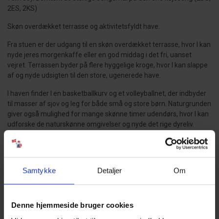
2ES, 2KS)
Skøn overdækket terrasse og aktivitetsfyldt have.
Fra stuen er der udgang til en skøn overdækket terrasse, hvor I kan
nyde jeres morgenkaffe eller en god middag i det fri, uanset
vejret. Terrassen byder på flere hyggelige kroge, hvor I kan slappe
af og nyde udsigten til den store, ugenerede have.
I haven finder I en basketballkurv og et volleyballnet, der indbyder
til masser af sjov og leg for både små og store børn. Naturgrunden
giver også mulighed for mange skønne timer udendørs, hvor I kan
udforske de naturskønne omgivelser og nyde det rige dyreliv.
Perfekt beliggenhed i Vejers Strand.
Sommerhuset ligger i kort afstand til den smukke Vejers Strand,
Samtykke
Detaljer
Om
hvor I kan tilbringe dagen med at bade, solbade eller gå lange ture
langs kysten. Området byder også på gode indkøbsmuligheder,
hyggelige caféer og restauranter samt spændende cykel- og
vandreruter i den omkringliggende natur.
Denne hjemmeside bruger cookies