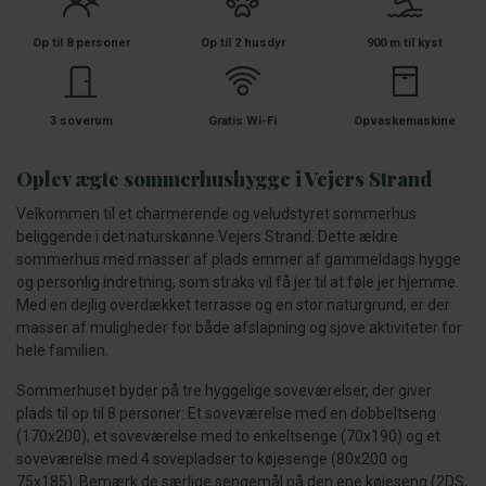
Op til 8 personer
Op til 2 husdyr
900 m til kyst
3 soverum
Gratis Wi-Fi
Opvaskemaskine
Oplev ægte sommerhushygge i Vejers Strand
Velkommen til et charmerende og veludstyret sommerhus
beliggende i det naturskønne Vejers Strand. Dette ældre
sommerhus med masser af plads emmer af gammeldags hygge
og personlig indretning, som straks vil få jer til at føle jer hjemme.
Med en dejlig overdækket terrasse og en stor naturgrund, er der
masser af muligheder for både afslapning og sjove aktiviteter for
hele familien.
Sommerhuset byder på tre hyggelige soveværelser, der giver
plads til op til 8 personer: Et soveværelse med en dobbeltseng
(170x200), et soveværelse med to enkeltsenge (70x190) og et
soveværelse med 4 sovepladser to køjesenge (80x200 og
75x185). Bemærk de særlige sengemål på den ene køjeseng (2DS,