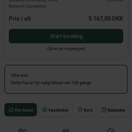
Donation til Growing Trees
0,00 DKK
Network Foundation
Pris i alt
5.167,00 DKK
Start booking
Opret en søgeagent
Ofte vist!
Dette hus er for nyligt blevet vist 100 gange.
Om huset
Faciliteter
Kort
Kalender