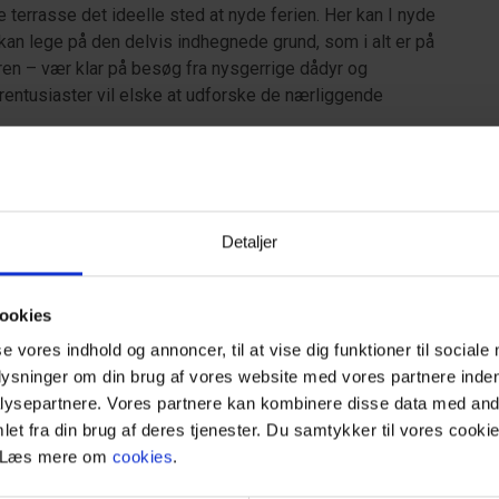
 terrasse det ideelle sted at nyde ferien. Her kan I nyde
kan lege på den delvis indhegnede grund, som i alt er på
ren – vær klar på besøg fra nysgerrige dådyr og
rentusiaster vil elske at udforske de nærliggende
tur til livlige Blåvand og Vejers, hvor I kan finde alt fra
anden kalder også – vælg mellem den bilvenlige strand i
and. Der er 7 km. til Oksbøl, hvor I bl.a. finder gode
Detaljer
r.
or en uforglemmelig ferie, hvor natur, komfort og
ookies
se vores indhold og annoncer, til at vise dig funktioner til sociale
plysninger om din brug af vores website med vores partnere inden
ysepartnere. Vores partnere kan kombinere disse data med andr
et fra din brug af deres tjenester. Du samtykker til vores cookie
. Læs mere om
cookies
.