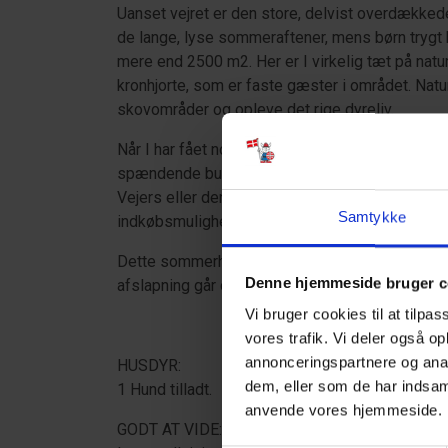
Uanset vejret er den store, delvist overdækkede
de lange, lyse sommeraftener, mens børn trygt 
mere end 2500 m2. Her er I virkelig tæt på natu
kronhjorte, som er faste gæster i området. Natu
skovområder og opleve det rige dyreliv.
Når I har fået nok af roen, er der kun en kort køre
spændende butikker til lækre restauranter. Str
Vejers eller den brede, berømte sandstrand i Blåv
Samtykke
indkøbsmuligheder, svømmehal og fitnesscente
Dette sommerhus er det perfekte udgangspunkt f
Denne hjemmeside bruger c
afslapning går op i en højere enhed.
Vi bruger cookies til at tilpas
vores trafik. Vi deler også o
annonceringspartnere og anal
HUSDYR:
dem, eller som de har indsaml
1 Hund tilladt.
anvende vores hjemmeside
GODT AT VIDE: