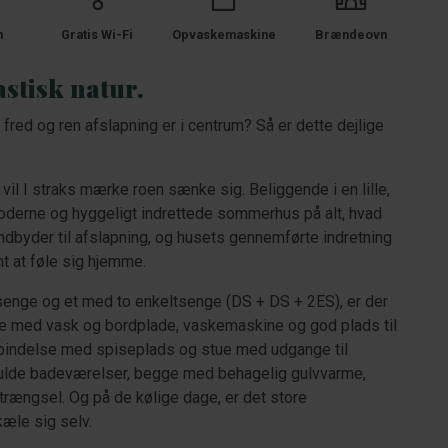
m
Gratis Wi-Fi
Opvaskemaskine
Brændeovn
stisk natur.
fred og ren afslapning er i centrum? Så er dette dejlige
vil I straks mærke roen sænke sig. Beliggende i en lille,
moderne og hyggeligt indrettede sommerhus på alt, hvad
ndbyder til afslapning, og husets gennemførte indretning
t at føle sig hjemme.
enge og et med to enkeltsenge (DS + DS + 2ES), er der
tre med vask og bordplade, vaskemaskine og god plads til
orbindelse med spiseplads og stue med udgange til
ulde badeværelser, begge med behagelig gulvvarme,
 trængsel. Og på de kølige dage, er det store
kæle sig selv.