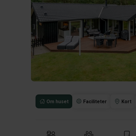
Om huset
Faciliteter
Kort