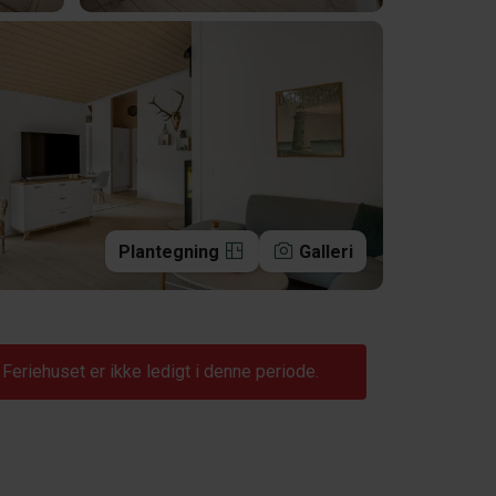
Plantegning
Galleri
Feriehuset er ikke ledigt i denne periode.