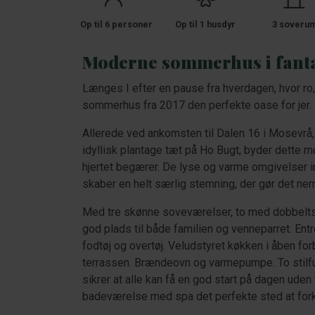
Op til 6 personer
Op til 1 husdyr
3 soveru
Moderne sommerhus i fanta
Længes I efter en pause fra hverdagen, hvor ro, 
sommerhus fra 2017 den perfekte oase for jer.
Allerede ved ankomsten til Dalen 16 i Mosevrå, 
idyllisk plantage tæt på Ho Bugt, byder dette 
hjertet begærer. De lyse og varme omgivelser i
skaber en helt særlig stemning, der gør det nem
Med tre skønne soveværelser, to med dobbelts
god plads til både familien og venneparret. En
fodtøj og overtøj. Veludstyret køkken i åben f
terrassen. Brændeovn og varmepumpe. To stilf
sikrer at alle kan få en god start på dagen uden
badeværelse med spa det perfekte sted at for