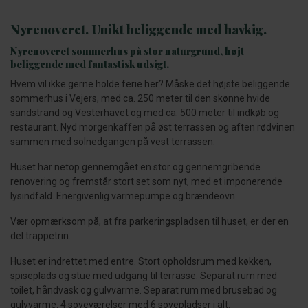
Nyrenoveret. Unikt beliggende med havkig.
Nyrenoveret sommerhus på stor naturgrund, højt
beliggende med fantastisk udsigt.
Hvem vil ikke gerne holde ferie her? Måske det højste beliggende
sommerhus i Vejers, med ca. 250 meter til den skønne hvide
sandstrand og Vesterhavet og med ca. 500 meter til indkøb og
restaurant. Nyd morgenkaffen på øst terrassen og aften rødvinen
sammen med solnedgangen på vest terrassen.
Huset har netop gennemgået en stor og gennemgribende
renovering og fremstår stort set som nyt, med et imponerende
lysindfald. Energivenlig varmepumpe og brændeovn.
Vær opmærksom på, at fra parkeringspladsen til huset, er der en
del trappetrin.
Huset er indrettet med entre. Stort opholdsrum med køkken,
spiseplads og stue med udgang til terrasse. Separat rum med
toilet, håndvask og gulvvarme. Separat rum med brusebad og
gulvvarme. 4 soveværelser med 6 sovepladser i alt.