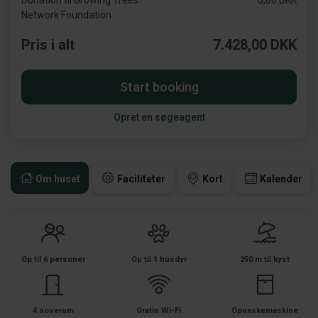
Donation til Growing Trees
0,00 DKK
Network Foundation
Pris i alt
7.428,00 DKK
Start booking
Opret en søgeagent
Om huset
Faciliteter
Kort
Kalender
Op til 6 personer
Op til 1 husdyr
250 m til kyst
4 soverum
Gratis Wi-Fi
Opvaskemaskine