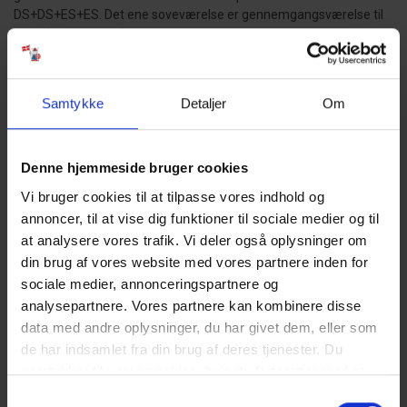
DS+DS+ES+ES. Det ene soveværelse er gennemgangsværelse til
et andet soveværelse.
HUSDYR:
Hund tilladt – maks. 1 stk.
Samtykke
Detaljer
Om
GODT AT VIDE:
Denne hjemmeside bruger cookies
Brændeovn.
Ingen udlejning til ungdomsgrupper.
Vi bruger cookies til at tilpasse vores indhold og
Fri parkering ved ferieboligen. Trappetrin til huset.
annoncer, til at vise dig funktioner til sociale medier og til
El-forbrug afregnes efter aflæsning.
at analysere vores trafik. Vi deler også oplysninger om
Vandforbrug er inklusiv i prisen.
din brug af vores website med vores partnere inden for
Rengøring er inklusiv i prisen.
sociale medier, annonceringspartnere og
4 soveværelser. 2 med dobbeltseng DS+DS. 2 med Enkeltseng
analysepartnere. Vores partnere kan kombinere disse
ES+ES.
Det er muligt at låne barneseng og højstol fra kontoret.
data med andre oplysninger, du har givet dem, eller som
Sengelinned er ikke inkluderet men kan tilkøbes.
de har indsamlet fra din brug af deres tjenester. Du
Energivenlig varmepumpe.
samtykker til vores cookies, hvis du fortsætter med at
anvende vores hjemmeside. Læs mere om
cookies
.
NÆRMESTE INDKØB:
Samtykkevalg