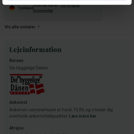
Oversat via AI -
Vis original
Tyskland
kommentar
Vis alle omtaler
Lejeinformation
Bureau
Die Hyggelige Dänen
Ankomst
Ankomst i sommerhuset er fra kl. 15.00, og vi beder dig
overholde ankomsttidspunktet.
Læs mere her
Afrejse