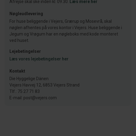
Afrejse skal ske inden kl. 09.30.
Læs mere her
Nøgleudlevering
For huse beliggende i Vejers, Grærup og Mosevrå, skal
nøglen afhentes på vores kontor i Vejers. Huse beliggende i
Jegum og Vrøgum har en nøgleboks med kode monteret
ved huset.
Lejebetingelser
Læs vores lejebetingelser her
Kontakt
Die Hyggelige Dänen
Vejers Havvej 12, 6853 Vejers Strand
Tlf.: 75 27 71 83
E-mail: post@vejers.com