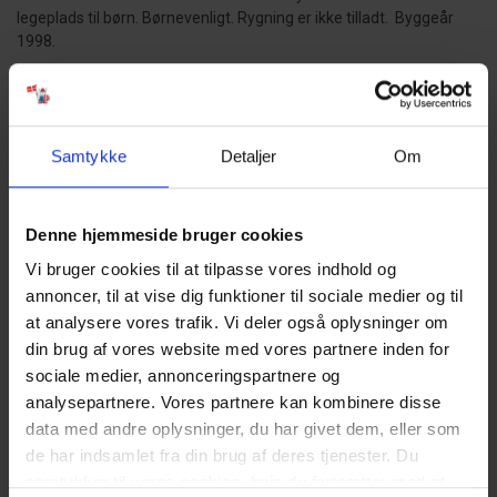
legeplads til børn. Børnevenligt. Rygning er ikke tilladt. Byggeår
1998.
HUSDYR:
Hund er ikke tilladt.
Samtykke
Detaljer
Om
GODT AT VIDE:
Ingen udlejning til ungdomsgrupper.
Denne hjemmeside bruger cookies
Fri parkering uden for ferieboligen.
Forbrug afregner efter aflæsning.
Vi bruger cookies til at tilpasse vores indhold og
Vandforbrug er inklusiv i prisen.
annoncer, til at vise dig funktioner til sociale medier og til
Rengøring er inklusiv i prisen.
at analysere vores trafik. Vi deler også oplysninger om
4 soveværelser. 1 med dobbeltseng 180x200 cm. 2 med
din brug af vores website med vores partnere inden for
dobbeltseng 160x200 cm. 1 med 2 enkeltsenge (á 90x200 cm)
Det er muligt at låne barneseng og højstol fra kontoret.
sociale medier, annonceringspartnere og
Sengelinned er ikke inkluderet men kan tilkøbes.
analysepartnere. Vores partnere kan kombinere disse
Privat oplader til elbil.
data med andre oplysninger, du har givet dem, eller som
de har indsamlet fra din brug af deres tjenester. Du
samtykker til vores cookies, hvis du fortsætter med at