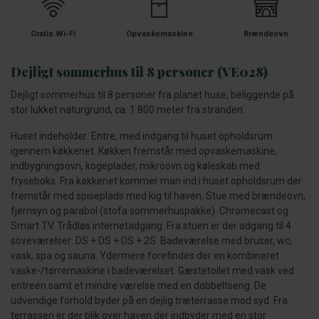
Gratis Wi-Fi
Opvaskemaskine
Brændeovn
Dejligt sommerhus til 8 personer (VE028)
Dejligt sommerhus til 8 personer fra planet huse, beliggende på
stor lukket naturgrund, ca. 1.800 meter fra stranden.
Huset indeholder: Entre, med indgang til huset opholdsrum
igennem køkkenet. Køkken fremstår med opvaskemaskine,
indbygningsovn, kogeplader, mikroovn og køleskab med
fryseboks. Fra køkkenet kommer man ind i huset opholdsrum der
fremstår med spiseplads med kig til haven. Stue med brændeovn,
fjernsyn og parabol (stofa sommerhuspakke). Chromecast og
Smart TV. Trådløs internetadgang. Fra stuen er der adgang til 4
soveværelser: DS + DS + DS + 2S. Badeværelse med bruser, wc,
vask, spa og sauna. Ydermere forefindes der en kombineret
vaske-/tørremaskine i badeværelset. Gæstetoilet med vask ved
entreen samt et mindre værelse med en dobbeltseng. De
udvendige forhold byder på en dejlig træterrasse mod syd. Fra
terrassen er der blik over haven der indbyder med en stor