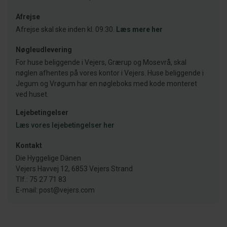
Afrejse
Afrejse skal ske inden kl. 09.30.
Læs mere her
Nøgleudlevering
For huse beliggende i Vejers, Grærup og Mosevrå, skal
nøglen afhentes på vores kontor i Vejers. Huse beliggende i
Jegum og Vrøgum har en nøgleboks med kode monteret
ved huset.
Lejebetingelser
Læs vores lejebetingelser her
Kontakt
Die Hyggelige Dänen
Vejers Havvej 12, 6853 Vejers Strand
Tlf.: 75 27 71 83
E-mail: post@vejers.com