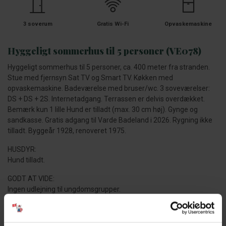
3 soverum
Gratis Wi-Fi
Opvaskemaskine
Hyggeligt sommerhus til 5 personer (VE078)
Hyggeligt sommerhus til 5 personer, ca. 400 meter fra stranden.
Stue med fjernsyn Sat TV og Smart TV. Køkken med
opvaskemaskine. Badeværelse med bruser/wc. 3 soveværelser:
DS + DS + 2S. Internetadgang. Terrassen er delvis overdækket.
Bemærk kun 1 lille Hund er tilladt (max. 30 cm høj). Gynge og
sandkasse. Gratis adgang til Varde Badeland i 2026. Rygning ikke
tilladt. Byggeår 1928, renoveret 1975.
HUSDYR:
Hund tilladt.
GODT AT VIDE:
Ingen udlejning til ungdomsgrupper.
Fri parkering uden for ferieboligen.
Overdækket terrasse.
Adgang til Varde Badeland .