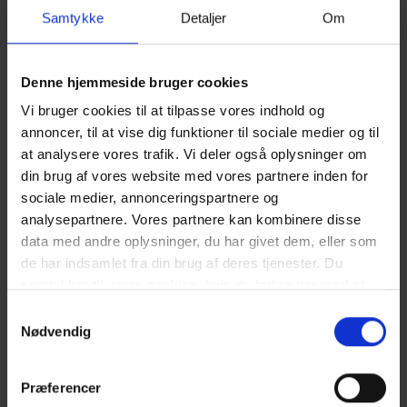
El forbrug afregnes efter aflæsning.
Samtykke
Detaljer
Om
Vandforbrug er inklusiv i prisen.
Rengøring er inklusiv i prisen.
3 soveværelser - 2 soveværelser med dobbeltseng 180x200 cm. 1
Denne hjemmeside bruger cookies
med 2 enkeltsenge (á 90x200 cm)
Det er muligt at låne barneseng og højstol fra kontoret.
Vi bruger cookies til at tilpasse vores indhold og
Sengelinned er ikke inkluderet men kan tilkøbes.
annoncer, til at vise dig funktioner til sociale medier og til
at analysere vores trafik. Vi deler også oplysninger om
Gratis adgang til Varde Badeland i 2026.
din brug af vores website med vores partnere inden for
NÆRMESTE INDKØB:
sociale medier, annonceringspartnere og
Bageri 1,7 km fra ferieboligen. Supermarked Storkøb 1,8 km fra
analysepartnere. Vores partnere kan kombinere disse
ferieboligen.
data med andre oplysninger, du har givet dem, eller som
de har indsamlet fra din brug af deres tjenester. Du
OFFENTLIG TRANSPORT:
Nærmeste station ligger i Oksbøl ca. 10 km fra Vejers.
samtykker til vores cookies, hvis du fortsætter med at
anvende vores hjemmeside. Læs mere om
cookies
.
Samtykkevalg
Gæsterne siger
Nødvendig
4,5 • 2 Bedømmelser
Præferencer
Hus
Grund
Område