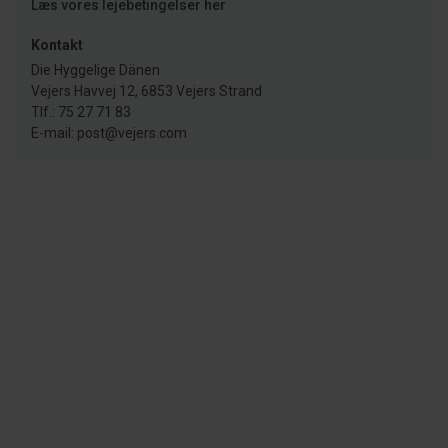
Læs vores lejebetingelser her
Kontakt
Die Hyggelige Dänen
Vejers Havvej 12, 6853 Vejers Strand
Tlf.: 75 27 71 83
E-mail: post@vejers.com