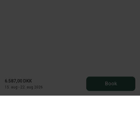
6.587,00 DKK
Book
15. aug - 22. aug 2026
Die "hyggelige" Dänen