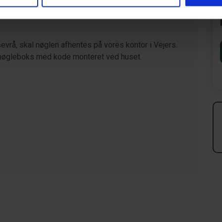
er
vrå, skal nøglen afhentes på vores kontor i Vejers.
nøgleboks med kode monteret ved huset.