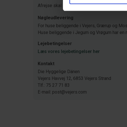
Afrejse skal ske inden kl. 09.30.
Læs mere h
Nøgleudlevering
For huse beliggende i Vejers, Grærup og Mose
Huse beliggende i Jegum og Vrøgum har en 
Lejebetingelser
Læs vores lejebetingelser her
Kontakt
Die Hyggelige Dänen
Vejers Havvej 12, 6853 Vejers Strand
Tlf.: 75 27 71 83
E-mail: post@vejers.com