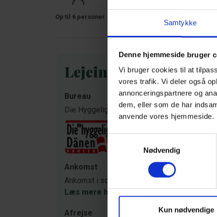
Op til 6 personer
Op til 1 husdyr
100 m til ky
Samtykke
Denne hjemmeside bruger c
Lejeinformation
Vi bruger cookies til at tilpas
vores trafik. Vi deler også o
annonceringspartnere og anal
Bureau
dem, eller som de har indsaml
Die Hyggelige Dänen
anvende vores hjemmeside
Samtykkevalg
Nødvendig
Ankomst
Ankomst i sommerhuset er fra kl. 15.00, og v
Læs mere her
Kun nødvendige
Afrejse