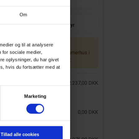
Om
Gæster
2 voksne, 0 børn , 0 husdyr
 medier og til at analysere
Sommerhusferie i 2027
 for sociale medier,
Ønsker du at booke dette sommerhus i
e oplysninger, du har givet
2027? Se dine muligheder
her.
s, hvis du fortsætter med at
Leje af feriehus
12.237,00 DKK
- All-risk forsikring (inklusiv)
- Obligatorisk rengøring
Marketing
(inklusiv)
Donation til Growing
0,00 DKK
Trees Network
Foundation
Tillad alle cookies