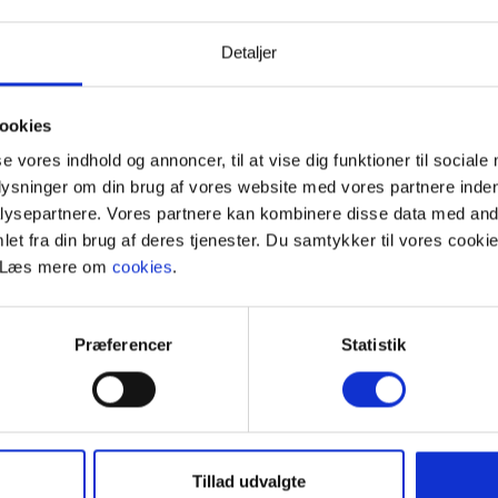
st
3 soverum
Gratis Wi-Fi
Opvaskemaskine
Detaljer
ookies
se vores indhold og annoncer, til at vise dig funktioner til sociale
plysninger om din brug af vores website med vores partnere inden
ysepartnere. Vores partnere kan kombinere disse data med andr
et fra din brug af deres tjenester. Du samtykker til vores cookie
. Læs mere om
cookies
.
Præferencer
Statistik
i beder dig overholde ankomsttidspunktet.
Tillad udvalgte