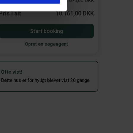
Rabat
-2.076,00 DKK
Pris i alt
10.161,00 DKK
Start booking
Opret en søgeagent
Ofte vist!
Dette hus er for nyligt blevet vist 20 gange.