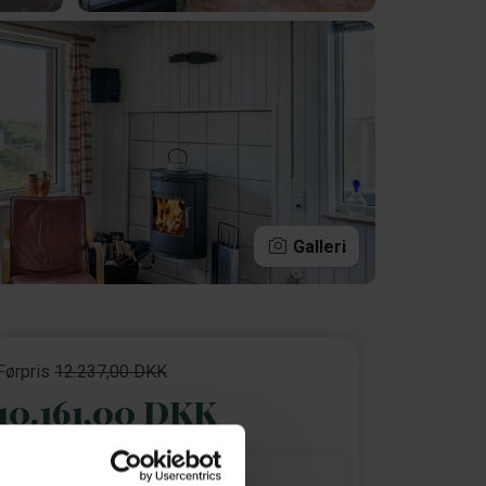
Galleri
Førpris
12.237,00 DKK
10.161,00 DKK
16. aug - 23. aug 2026