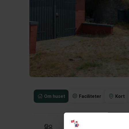
Om huset
Faciliteter
Kort