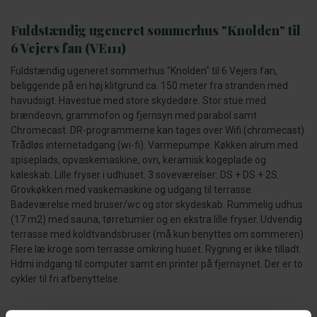
Fuldstændig ugeneret sommerhus "Knolden" til
6 Vejers fan (VE111)
Fuldstændig ugeneret sommerhus "Knolden" til 6 Vejers fan,
beliggende på en høj klitgrund ca. 150 meter fra stranden med
havudsigt. Havestue med store skydedøre. Stor stue med
brændeovn, grammofon og fjernsyn med parabol samt
Chromecast. DR-programmerne kan tages over Wifi.(chromecast)
Trådløs internetadgang (wi-fi). Varmepumpe. Køkken alrum med
spiseplads, opvaskemaskine, ovn, keramisk kogeplade og
køleskab. Lille fryser i udhuset. 3 soveværelser: DS + DS + 2S.
Grovkøkken med vaskemaskine og udgang til terrasse.
Badeværelse med bruser/wc og stor skydeskab. Rummelig udhus
(17 m2) med sauna, tørretumler og en ekstra lille fryser. Udvendig
terrasse med koldtvandsbruser (må kun benyttes om sommeren)
Flere læ kroge som terrasse omkring huset. Rygning er ikke tilladt.
Hdmi indgang til computer samt en printer på fjernsynet. Der er to
cykler til fri afbenyttelse.