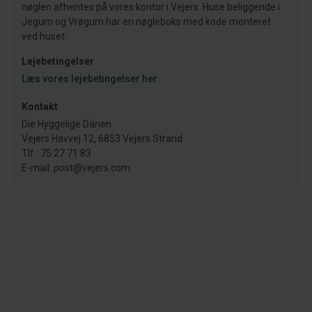
nøglen afhentes på vores kontor i Vejers. Huse beliggende i
Jegum og Vrøgum har en nøgleboks med kode monteret
ved huset.
Lejebetingelser
Læs vores lejebetingelser her
Kontakt
Die Hyggelige Dänen
Vejers Havvej 12, 6853 Vejers Strand
Tlf.: 75 27 71 83
E-mail: post@vejers.com