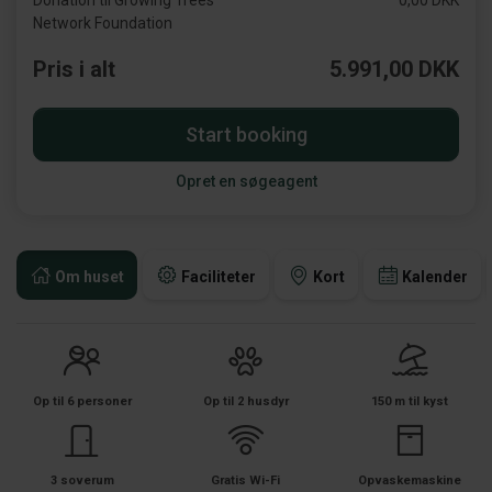
Donation til Growing Trees
0,00 DKK
Network Foundation
Pris i alt
5.991,00 DKK
Start booking
Opret en søgeagent
Om huset
Faciliteter
Kort
Kalender
Op til 6 personer
Op til 2 husdyr
150 m til kyst
3 soverum
Gratis Wi-Fi
Opvaskemaskine