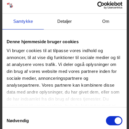
HUSDYR:
Hund tilladt.
Samtykke
Detaljer
Om
GODT AT VIDE:
Ingen udlejning til ungdomsgrupper.
Fri parkering uden for ferieboligen.
Denne hjemmeside bruger cookies
Terrasse.
Forbrug afregnes efter aflæsning.
Vi bruger cookies til at tilpasse vores indhold og
Vandforbrug er inklusiv i prisen.
annoncer, til at vise dig funktioner til sociale medier og til
Rengøring er inklusiv i prisen.
at analysere vores trafik. Vi deler også oplysninger om
3 soveværelser. 1 med dobbeltseng 140x200 cm. 1 med
din brug af vores website med vores partnere inden for
dobbeltseng 160x200 cm. 1 med køjeseng
sociale medier, annonceringspartnere og
Det er muligt at låne barneseng og højstol fra kontoret.
Sengelinned er ikke inkluderet men kan tilkøbes.
analysepartnere. Vores partnere kan kombinere disse
Sauna.
data med andre oplysninger, du har givet dem, eller som
Udendørs bruser.
de har indsamlet fra din brug af deres tjenester. Du
samtykker til vores cookies, hvis du fortsætter med at
NÆRMESTE INDKØB:
anvende vores hjemmeside. Læs mere om
cookies
.
Samtykkevalg
Bageri 350 m fra ferieboligen. Supermarked ”Storkøb” 450 m fra
Nødvendig
ferieboligen.