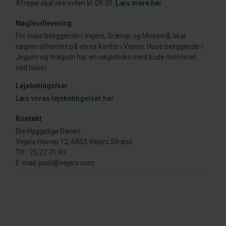
Afrejse skal ske inden kl. 09.30.
Læs mere her
Nøgleudlevering
For huse beliggende i Vejers, Grærup og Mosevrå, skal
nøglen afhentes på vores kontor i Vejers. Huse beliggende i
Jegum og Vrøgum har en nøgleboks med kode monteret
ved huset.
Lejebetingelser
Læs vores lejebetingelser her
Kontakt
Die Hyggelige Dänen
Vejers Havvej 12, 6853 Vejers Strand
Tlf.: 75 27 71 83
E-mail: post@vejers.com