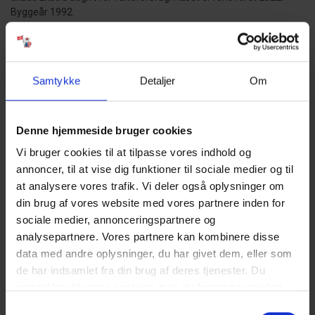
Byggeår 1992.
HUSDYR:
Hund tilladt.
GODT AT VIDE:
Samtykke
Detaljer
Om
Ingen udlejning til ungdomsgrupper.
Fri parkering uden for ferieboligen.
Indendørs pool.
Denne hjemmeside bruger cookies
Sauna og spa.
Vi bruger cookies til at tilpasse vores indhold og
Strømforbrug afregnes efter aflæsning.
Vandforbrug er ikke inklusiv i prisen.
annoncer, til at vise dig funktioner til sociale medier og til
Rengøring er inklusiv i prisen.
at analysere vores trafik. Vi deler også oplysninger om
5 soveværelser med dobbeltseng 180x200 cm
din brug af vores website med vores partnere inden for
Det er muligt at låne barneseng og højstol fra kontoret.
sociale medier, annonceringspartnere og
Sengelinned er ikke inkluderet men kan tilkøbes.
analysepartnere. Vores partnere kan kombinere disse
NÆRMESTE INDKØB:
data med andre oplysninger, du har givet dem, eller som
Bageri 1,3 km fra ferieboligen. Supermarked ”Storkøb” 1,2 km fra
de har indsamlet fra din brug af deres tjenester. Du
ferieboligen.
samtykker til vores cookies, hvis du fortsætter med at
anvende vores hjemmeside. Læs mere om
cookies
.
OFFENTLIG TRANSPORT:
Samtykkevalg