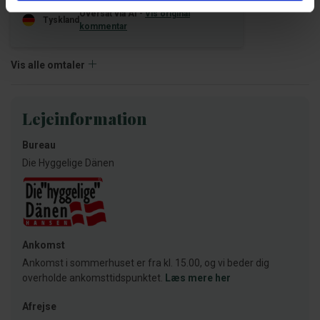
Oversat via AI -
Vis original
Tyskland
kommentar
Vis alle omtaler
Lejeinformation
Bureau
Die Hyggelige Dänen
Ankomst
Ankomst i sommerhuset er fra kl. 15.00, og vi beder dig
overholde ankomsttidspunktet.
Læs mere her
Afrejse