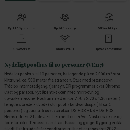
Op til 10 personer
Op til 3 husdyr
500 m til kyst
5 soverum
Gratis Wi-Fi
Opvaskemaskine
Nydeligt poolhus til 10 personer (VE117)
Nydeligt poolhus til 10 personer, beliggende på en 2.000 m2 stor
klitgrund, ca. 500 meter fra stranden. Stue med brændeovn,
Trådløs internetadgang, fjernsyn, DR programmer over Chrome
Cast og parabol. Nyt åbent køkken med mikroovn og
opvaskemaskine. Poolrum med en ca. 7,70 x 2,70 x 1,30 meter (
længde x brede x dybde) stor pool, standvandsspa ( til ca. 5
personer) og sauna. 5 soveværelser: DS + DS + DS + DS + DS.
Hems i stuen. 2 badeværelser med bruser/wc. Vaskemaskine og
tørretumbler. Terrasse samt sandkasse og gynge. Rygning er ikke
tilladt. Ekstra udgift for vandforbrug. Huset er renoveret 2022.