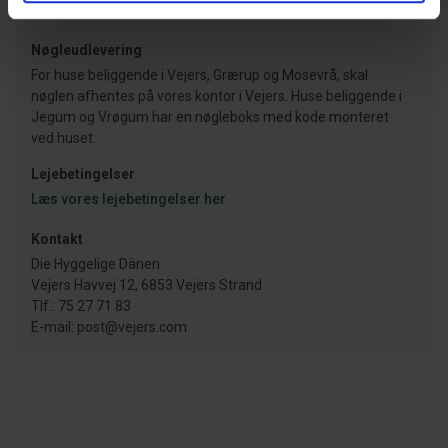
Afrejse skal ske inden kl. 09.30.
Læs mere her
Nøgleudlevering
For huse beliggende i Vejers, Grærup og Mosevrå, skal
nøglen afhentes på vores kontor i Vejers. Huse beliggende i
Jegum og Vrøgum har en nøgleboks med kode monteret
ved huset.
Lejebetingelser
Læs vores lejebetingelser her
Kontakt
Die Hyggelige Dänen
Vejers Havvej 12, 6853 Vejers Strand
Tlf.: 75 27 71 83
E-mail: post@vejers.com