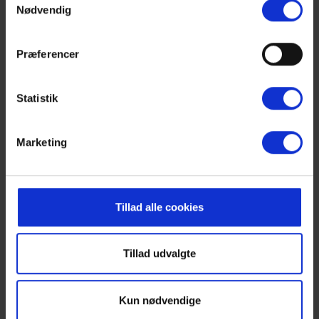
Gæsterne siger
Nødvendig
4,8 • 2 Bedømmelser
Hus
Grund
Område
Præferencer
5,0
4,5
5,0
Statistik
Lejeinformation
Marketing
Bureau
Die Hyggelige Dänen
Tillad alle cookies
Ankomst
Tillad udvalgte
Ankomst i sommerhuset er fra kl. 15.00, og vi beder dig
overholde ankomsttidspunktet.
Læs mere her
Kun nødvendige
Afrejse