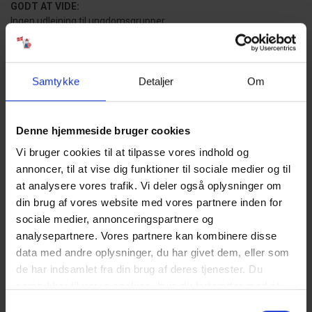
GODT AT VIDE:
Ingen udlejning til ungdomsgrupper.
Fri parkering uden for ferieboligen.
Delvis lukket terrasse.
Forbrug afregner efter aflæsning.
Vandforbrug er inklusiv i prisen.
Samtykke
Detaljer
Om
Rengøring er inklusiv i prisen.
4 soveværelser med dobbeltseng 180x200 cm.
Det er muligt at låne barneseng og højstol fra kontoret.
Denne hjemmeside bruger cookies
Spa og sauna.
Vi bruger cookies til at tilpasse vores indhold og
Sengelinned er ikke inkluderet men kan tilkøbes.
annoncer, til at vise dig funktioner til sociale medier og til
Gratis Fitness i Vejers/Blåvand 2026
at analysere vores trafik. Vi deler også oplysninger om
din brug af vores website med vores partnere inden for
NÆRMESTE INDKØB:
Bageri 1,4 km fra ferieboligen. Supermarked Storkøb 1,5 km fra
sociale medier, annonceringspartnere og
ferieboligen.
analysepartnere. Vores partnere kan kombinere disse
data med andre oplysninger, du har givet dem, eller som
OFFENTLIG TRANSPORT:
de har indsamlet fra din brug af deres tjenester. Du
Nærmeste station ligger i Oksbøl ca. 10 km fra Vejers.
samtykker til vores cookies, hvis du fortsætter med at
anvende vores hjemmeside. Læs mere om
cookies
.
Samtykkevalg