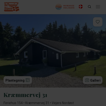
Plantegning
Galleri
Kræmmervej 31
Feriehus 154 • Kræmmervej 31 • Vejers Nordøst