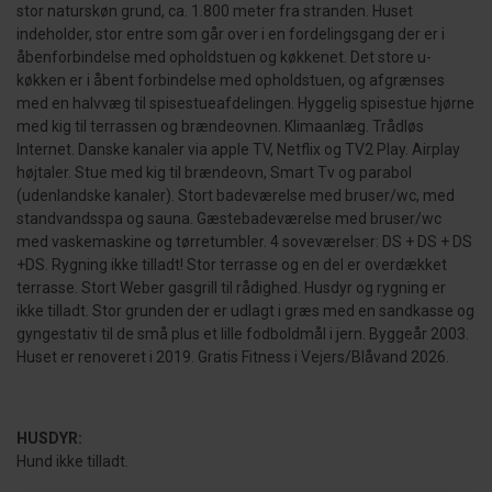
stor naturskøn grund, ca. 1.800 meter fra stranden. Huset
indeholder, stor entre som går over i en fordelingsgang der er i
åbenforbindelse med opholdstuen og køkkenet. Det store u-
køkken er i åbent forbindelse med opholdstuen, og afgrænses
med en halvvæg til spisestueafdelingen. Hyggelig spisestue hjørne
med kig til terrassen og brændeovnen. Klimaanlæg. Trådløs
Internet. Danske kanaler via apple TV, Netflix og TV2 Play. Airplay
højtaler. Stue med kig til brændeovn, Smart Tv og parabol
(udenlandske kanaler). Stort badeværelse med bruser/wc, med
standvandsspa og sauna. Gæstebadeværelse med bruser/wc
med vaskemaskine og tørretumbler. 4 soveværelser: DS + DS + DS
+DS. Rygning ikke tilladt! Stor terrasse og en del er overdækket
terrasse. Stort Weber gasgrill til rådighed. Husdyr og rygning er
ikke tilladt. Stor grunden der er udlagt i græs med en sandkasse og
gyngestativ til de små plus et lille fodboldmål i jern. Byggeår 2003.
Huset er renoveret i 2019. Gratis Fitness i Vejers/Blåvand 2026.
HUSDYR:
Hund ikke tilladt.