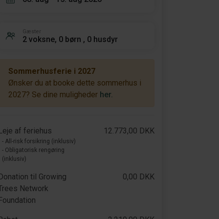
Gæster
2 voksne, 0 børn , 0 husdyr
Sommerhusferie i 2027
Ønsker du at booke dette sommerhus i
2027? Se dine muligheder
her.
Leje af feriehus
12.773,00 DKK
- All-risk forsikring (inklusiv)
- Obligatorisk rengøring
(inklusiv)
Donation til Growing
0,00 DKK
Trees Network
Foundation