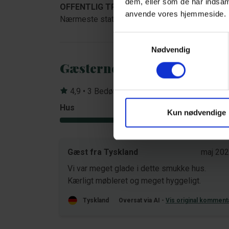
dem, eller som de har indsaml
OFFENTLIG TRANSPORT:
anvende vores hjemmeside
Nærmeste station ligger i Oksbøl ca. 10 km fra 
Samtykkevalg
Nødvendig
Gæsterne siger
4,9 • 3 Bedømmelser
Hus
Grund
Kun nødvendige
4,7
Gæst fra Tyskland
maj 20
Vi var meget glade i dette smukke hus.
Kærligt møbleret og meget hyggeligt.
Tyskland
Oversat via AI -
Vis original komment