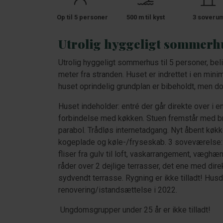
Op til 5 personer
500 m til kyst
3 soveru
Utrolig hyggeligt sommerhus
Utrolig hyggeligt sommerhus til 5 personer, bel
meter fra stranden. Huset er indrettet i en mini
huset oprindelig grundplan er bibeholdt, men d
Huset indeholder: entré der går direkte over i 
forbindelse med køkken. Stuen fremstår med b
parabol. Trådløs internetadgang. Nyt åbent k
kogeplade og køle-/fryseskab. 3 soveværelse
fliser fra gulv til loft, vaskarrangement, vægh
råder over 2 dejlige terrasser, det ene med dir
sydvendt terrasse. Rygning er ikke tilladt! Husd
renovering/istandsættelse i 2022.
Ungdomsgrupper under 25 år er ikke tilladt!