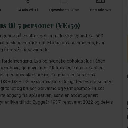
m
Gratis Wi-Fi
Opvaskemaskine
Brændeovn
 til 5 personer (VE159)
iggende på en stor ugernert naturskøn grund, ca. 500
malistisk og nordisk stil. Et klassisk sommerhus, hvor
og fremstår tidssvarende.
en fordelingsgang. Lys og hyggelig opholdsstue i åben
rændeovn, fjernsyn med DR-kanaler, chrome-cast og
økken med opvaskemaskine, komfur med keramisk
: DS + DS + DS. Vaskemaskine. Dejligt badeværelse med
ængt toilet og bruser. Solvarme og varmepumpe. Huset
ekte adgang fra spisestuen, samt en andet ugenert
yr er ikke tilladt. Byggeår 1937, renoveret 2022 og delvis