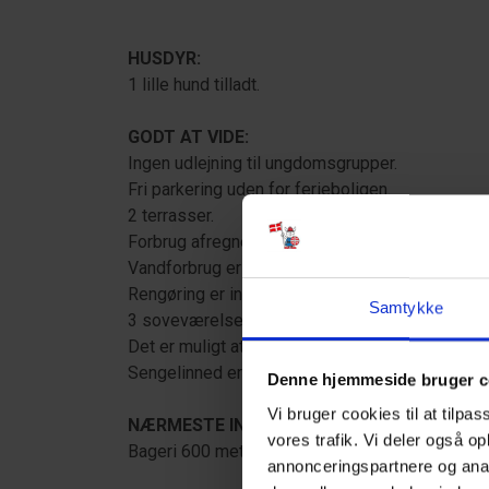
HUSDYR:
1 lille hund tilladt.
GODT AT VIDE:
Ingen udlejning til ungdomsgrupper.
Fri parkering uden for ferieboligen.
2 terrasser.
Forbrug afregner efter aflæsning.
Vandforbrug er inklusiv i prisen.
Rengøring er inklusiv i prisen.
Samtykke
3 soveværelser. 2 med dobbeltseng 180x200 
Det er muligt at låne barneseng og højstol fra k
Sengelinned er ikke inkluderet men kan tilkøbes
Denne hjemmeside bruger c
Vi bruger cookies til at tilpas
NÆRMESTE INDKØB:
vores trafik. Vi deler også o
Bageri 600 meter fra ferieboligen. Supermarked
annonceringspartnere og anal