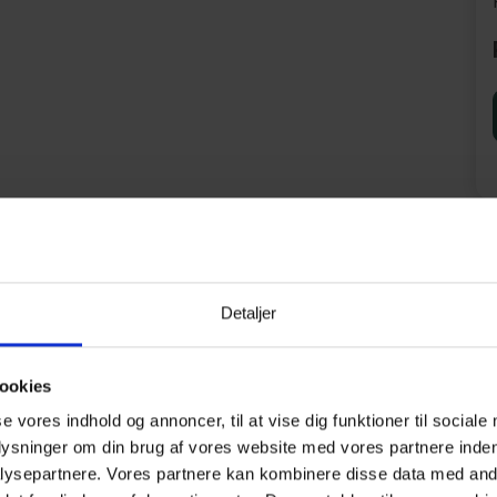
Detaljer
cm. 1 med 1 smal dobbeltseng
ontoret.
.
ookies
se vores indhold og annoncer, til at vise dig funktioner til sociale
plysninger om din brug af vores website med vores partnere inden
 Storkøb 700 m fra ferieboligen.
ysepartnere. Vores partnere kan kombinere disse data med andr