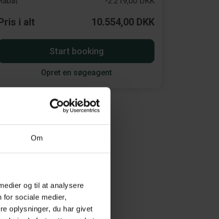
Rabat
-2.219,00 DKK
Pris i alt
10.554,00 DKK
Start booking
Opret en søgeagent
Om
 medier og til at analysere
 for sociale medier,
e oplysninger, du har givet