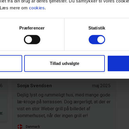
et fra din brug af deres tjenester. Du samtykker til vores cookie
. Læs mere om
cookies
.
Vejers.
Præferencer
Statistik
Område
Tillad udvalgte
5,0
5,0
26
Sonja Svendsen
maj 2025
Dejlig lyst og rummeligt hus, med mange gode
læ-kroge på terrassen. Dog ærgerligt, at der er
vist en stor Weber grill på billedet af
ar
sommerhuset, når der ingen grill er!
Danmark