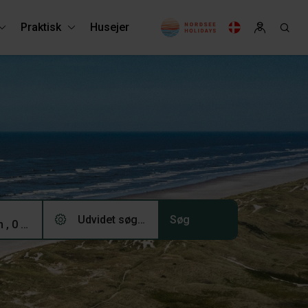
Praktisk
Husejer
Udvidet søgning (0)
2 voksne, 0 børn , 0 husdyr