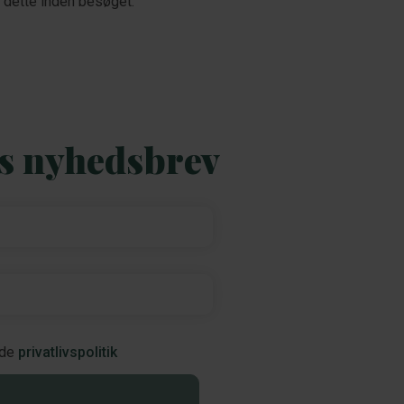
e dette inden besøget.
es nyhedsbrev
nde
privatlivspolitik