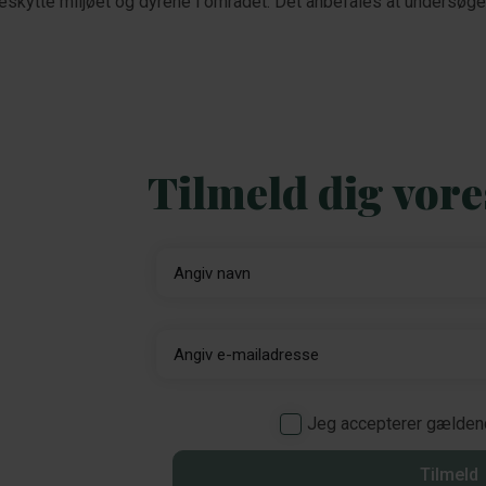
t beskytte miljøet og dyrene i området. Det anbefales at undersøg
Tilmeld dig vor
Jeg accepterer gælde
Tilmeld