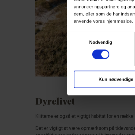
annonceringspartnere og anal
dem, eller som de har indsaml
anvende vores hjemmeside
Samtykkevalg
Nødvendig
Kun nødvendige
Dyrelivet
Klitterne er også et vigtigt habitat for en række
Det er vigtigt at være opmærksom på tidevandet,