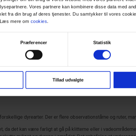
ysepartnere. Vores partnere kan kombinere disse data med andr
De høje klitter give
et fra din brug af deres tjenester. Du samtykker til vores cookie
udsigten over havet
. Læs mere om
cookies
.
er flere vandreruter
kysten, hvor man kan
det unikke dyreliv og
Præferencer
Statistik
Tillad udvalgte
 forskellige dyrearter. Der er flere observationstårne og ruter, man
 da det kan være farligt at gå på klitterne eller i vadeområdern