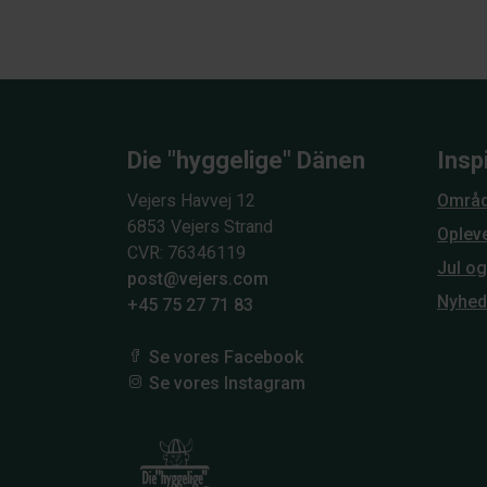
Die "hyggelige" Dänen
Insp
Vejers Havvej 12
Områd
6853 Vejers Strand
Oplev
CVR: 76346119
Jul o
post@vejers.com
Nyhed
+45 75 27 71 83
Se vores Facebook
Se vores Instagram