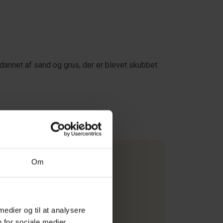
 dannet af sand og grus, der er blevet skubbet
Om
t
 medier og til at analysere
 for sociale medier,