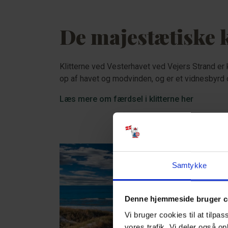
De majestætiske k
Klitterne ved Vesterhavet ved Vejers Strand er 
op af havet og modvinden, og er et vidnesbyrd o
Læs mere om færdsel i klitterne her
Samtykke
Denne hjemmeside bruger c
Vi bruger cookies til at tilpas
vores trafik. Vi deler også o