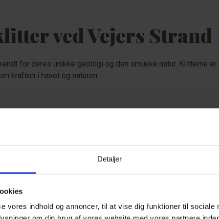
litter ved Vejers Strand
kendt for deres unikke geologi og den smukke natur. Klitterne er
m kraften i havet og naturen.
Detaljer
ookies
God udsig
se vores indhold og annoncer, til at vise dig funktioner til sociale
plysninger om din brug af vores website med vores partnere inden