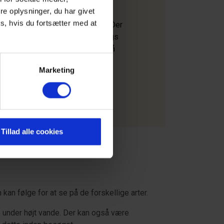
e oplysninger, du har givet
r besøgende mulighed for at nyde
s, hvis du fortsætter med at
 og områdets smukke landskab. Der
, som går gennem klitterne og langs
 nyde den friske havluft og se på
 planter.
Marketing
Tillad alle cookies
 kan følge for at se på de forskellige arter.
e under højt vande. Der kan også være