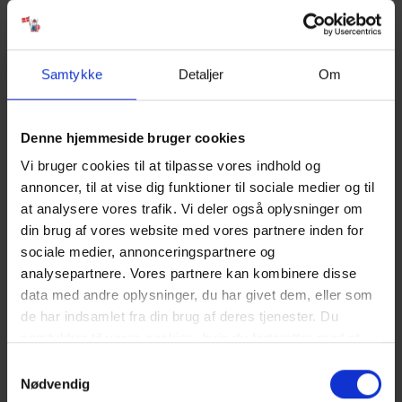
grund af dets unikke økologi og økologiske betydning, og også på
grund af dets kulturhistoriske og kulturelle værdi. Dette har ført til
øget opmærksomhed og beskyttelse af området, samt støtte til
forskellige beskyttelses- og bevarelses projekter.
Samtykke
Detaljer
Om
Klimaændringer
Denne hjemmeside bruger cookies
Der er dog stadig udfordringer i form af erosion, klimaændringer
Vi bruger cookies til at tilpasse vores indhold og
og menneskeskabt aktivitet, som truer områdets økologiske
annoncer, til at vise dig funktioner til sociale medier og til
balance og biodiversitet. Der er flere initiativer i gang for at
at analysere vores trafik. Vi deler også oplysninger om
beskytte og bevare området, herunder skræddersyede
din brug af vores website med vores partnere inden for
managementplaner, kystbeskyttelse og reduktion af forurening.
sociale medier, annonceringspartnere og
Det er vigtigt at fortsætte med at beskytte og bevare området, for
analysepartnere. Vores partnere kan kombinere disse
at sikre at denne unikke økologiske og kulturelle skat kan eksistere
data med andre oplysninger, du har givet dem, eller som
i årtierne fremover og fortsat kan give livsgrundlag for lokale
de har indsamlet fra din brug af deres tjenester. Du
samfund.
samtykker til vores cookies, hvis du fortsætter med at
anvende vores hjemmeside. Læs mere om
cookies
.
Samtykkevalg
Nødvendig