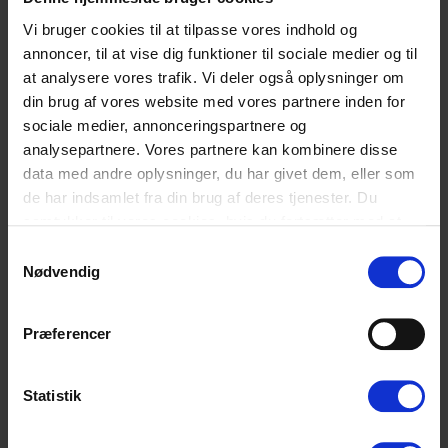
Sildefestivalen er en god mulighed for at opleve den lokale
madkultur og smage på de lækre specialiteter, som området
Vi bruger cookies til at tilpasse vores indhold og
har at tilbyde. Derudover kan man også møde lokale fiskere
annoncer, til at vise dig funktioner til sociale medier og til
og producenter, der kan fortælle om deres erfaringer og dele
at analysere vores trafik. Vi deler også oplysninger om
deres viden om fiskeri og sild. Festivalen er også en god
din brug af vores website med vores partnere inden for
mulighed for at møde andre madentusiaster og dele tips og
sociale medier, annonceringspartnere og
idéer om mad og madlavning.
analysepartnere. Vores partnere kan kombinere disse
Sildefestivalen er normalt afholdt i løbet af august eller
data med andre oplysninger, du har givet dem, eller som
september, og arrangementet kan være gratis eller kræve
de har indsamlet fra din brug af deres tjenester. Du
billet for at deltage. Det er vigtigt at undersøge datoer og
samtykker til vores cookies, hvis du fortsætter med at
tidspunkter for festivalen, før man tager afsted for at være
anvende vores hjemmeside. Læs mere om
cookies
.
sikker på at festivalen finder sted, og for at planlægge sin tur.
Samtykkevalg
Nødvendig
Præferencer
Statistik