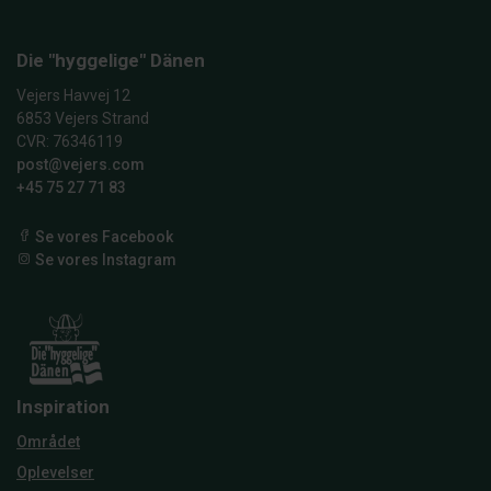
Die "hyggelige" Dänen
Vejers Havvej 12
6853 Vejers Strand
CVR: 76346119
post@vejers.com
+45 75 27 71 83
Se vores Facebook
Se vores Instagram
Inspiration
Området
Oplevelser