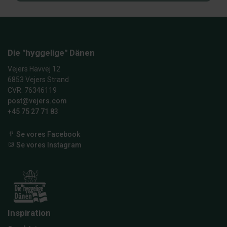
Die "hyggelige" Dänen
Vejers Havvej 12
6853 Vejers Strand
CVR: 76346119
post@vejers.com
+45 75 27 71 83
Se vores Facebook
Se vores Instagram
Inspiration