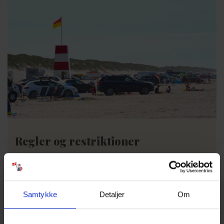
Regler og restriktioner
Det er kun tilladt at køre bil på stranden i de udpegede
områder. Der er afmærkede zoner, hvor du må færdes frit.
Det er vigtigt at følge disse retningslinjer nøje for at undgå
uønsket skade på naturen eller andre besøgende. Bilkørsel er
Samtykke
Detaljer
Om
tilladt på den sydlige del af stranden, imens den nordlige del
er forbeholdt fodgængere, cyklister og strandens gæster.