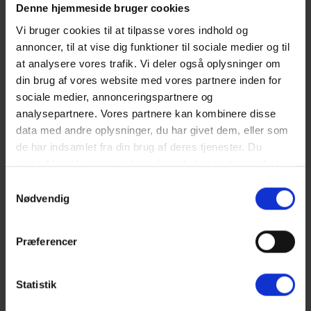
Denne hjemmeside bruger cookies
Desuden skal du sørge for, at du kun kører med et
terrængående køretøj på stranden, og at køretøjet er
Vi bruger cookies til at tilpasse vores indhold og
tilstrækkeligt vedligeholdt og i god stand. Desuden er det
annoncer, til at vise dig funktioner til sociale medier og til
obligatorisk at have en gyldig ansvarsforsikring.
at analysere vores trafik. Vi deler også oplysninger om
din brug af vores website med vores partnere inden for
sociale medier, annonceringspartnere og
analysepartnere. Vores partnere kan kombinere disse
Fra bilen direkte ud i vandet
data med andre oplysninger, du har givet dem, eller som
de har indsamlet fra din brug af deres tjenester. Du
For dig, der elsker eventyr og kan lide at køre uden for de slagne
samtykker til vores cookies, hvis du fortsætter med at
veje, er kørsel på stranden i Vejers Strand lige noget for dig. Her
kan du bevæge dig frit og nyde det smukke landskab. Du bør dog
anvende vores hjemmeside. Læs mere om
cookies
.
Samtykkevalg
altid overholde reglerne og begrænsningerne for at beskytte
Nødvendig
naturen og sikre et behageligt ophold for alle.
Præferencer
Statistik