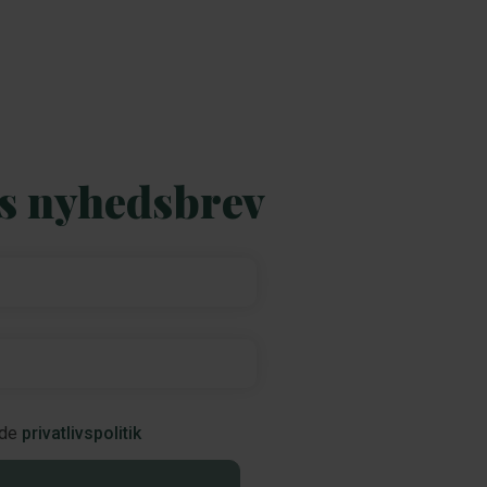
es nyhedsbrev
nde
privatlivspolitik