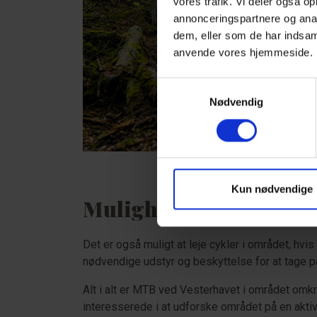
vores trafik. Vi deler også o
annonceringspartnere og anal
dem, eller som de har indsaml
anvende vores hjemmeside
Samtykkevalg
Nødvendig
Kun nødvendige
Mulighed for leje af cy
Det er også muligt at leje cykler i området, hv
nødvendige udstyr og beskyttelse for at tage p
Alt i alt er MTB ved Vesterhavet i området omkri
interesserede i at udforske området på en akt