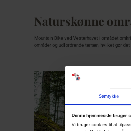
Naturskønne områ
Mountain Bike ved Vesterhavet i området omkri
områder og udfordrende terræn, hvilket gør det t
Samtykke
Denne hjemmeside bruger c
Vi bruger cookies til at tilpas