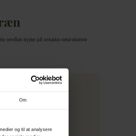
rræn
Dette område byder på smukke naturskønne
Om
lle
 medier og til at analysere
er og ruter i området, så både