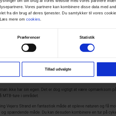
plysninger om din brug af vores website med vores partnere inden
begyndere og erfarne
ysepartnere. Vores partnere kan kombinere disse data med andr
oplevelser efter dere
et fra din brug af deres tjenester. Du samtykker til vores cookie
kysten til de teknisk
. Læs mere om
cookies
.
noget for alle.
Præferencer
Statistik
Tillad udvalgte
kler
is man ikke har sin egen. Det er dog vigtigt at være opmærksom 
å MTB-ture i området.
ng Vejers Strand en fantastisk måde at opleve naturen og få motio
iv og spændende måde. Du kan desuden kombinere en tur på cyke