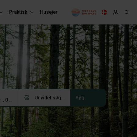
Praktisk
Husejer
Udvidet søgning (0)
2 voksne, 0 børn , 0 husdyr