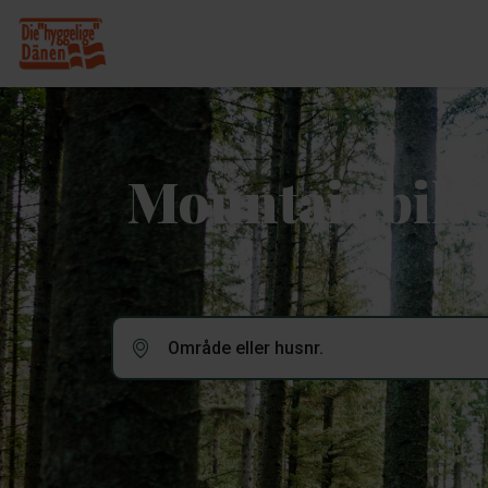
Mountainbik
Område eller husnr.