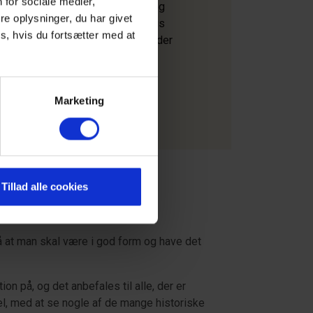
 for sociale medier,
 ryttere kan finde udfordringer og
e oplysninger, du har givet
s niveau. Fra de rolige stier langs
s, hvis du fortsætter med at
 udfordrende ruter i bakkerne, er der
Marketing
Tillad alle cookies
på at man skal være i god form og have det
n på, og det anbefales til alle, der er
l, med at se nogle af de mange historiske