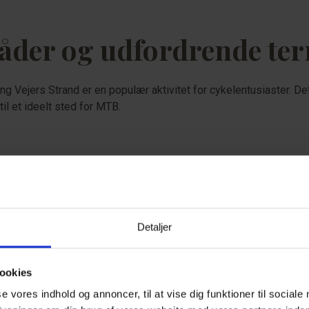
der og udfordrende te
ng Vejers Strand er en populær aktivitet for cykelentusiaster. 
il et ideelt sted for MTB.
Detaljer
MTB for a
ookies
se vores indhold og annoncer, til at vise dig funktioner til sociale
Der findes mange sti