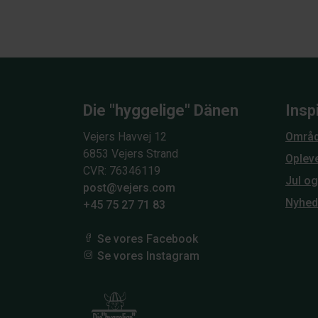
Die "hyggelige" Dänen
Insp
Vejers Havvej 12
Områd
6853 Vejers Strand
Oplev
CVR: 76346119
Jul o
post@vejers.com
Nyhed
+45 75 27 71 83
Se vores Facebook
Se vores Instagram