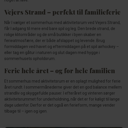
noget at lave.
Vejers Strand – perfekt til familieferie
Når I vælger et sommerhus med aktivitetsrum ved Vejers Strand,
får I adgang til mere end bare spil og leg. Den brede strand, de
rolige klitområder og de små butikker i byen skaber en
ferieatmosfære, der er både afslappet og levende. Brug
formiddagen ved havet og eftermiddagen på et spil airhockey –
eller tag en gåtur i naturen og slut dagen med hygge i
sommerhusets opholdsrum.
Ferie hele året – og for hele familien
Et sommerhus med aktivitetsrum er en oplagt mulighed for ferie
året rundt. I sommermånederne giver det en god balance mellem
strandliv og skyggefulde pauser. I efteråret og vinteren sørger
aktivitetsrummet for underholdning, når det er for køligt til lange
dage udenfor. Derfor er det også en ferieform, mange vender
tilbage til – igen og igen.