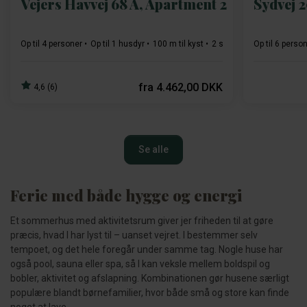
Vejers Havvej 68 A, Apartment 2
Sydvej 
Op til 4 personer
Op til 1 husdyr
100 m til kyst
2 soverum
Op til 6 perso
Gratis Wi-Fi
fra
4.462,00 DKK
4,6 (6)
Se alle
Ferie med både hygge og energi
Et sommerhus med aktivitetsrum giver jer friheden til at gøre
præcis, hvad I har lyst til – uanset vejret. I bestemmer selv
tempoet, og det hele foregår under samme tag. Nogle huse har
også pool, sauna eller spa, så I kan veksle mellem boldspil og
bobler, aktivitet og afslapning. Kombinationen gør husene særligt
populære blandt børnefamilier, hvor både små og store kan finde