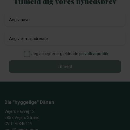
Tilmeld dig vores nyhedsbrev
Jeg accepterer gældende
privatlivspolitik
Tilmeld
Die "hyggelige" Dänen
Vejers Havvej 12
6853 Vejers Strand
CVR: 76346119
post@vejers.com