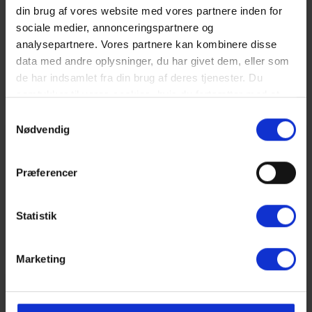
din brug af vores website med vores partnere inden for
sociale medier, annonceringspartnere og
analysepartnere. Vores partnere kan kombinere disse
data med andre oplysninger, du har givet dem, eller som
de har indsamlet fra din brug af deres tjenester. Du
samtykker til vores cookies, hvis du fortsætter med at
anvende vores hjemmeside. Læs mere om
cookies
.
Samtykkevalg
Nødvendig
Pinseferie
Præferencer
Statistik
Marketing
Kristihimmelfart