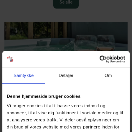
Se alle
Samtykke
Detaljer
Om
Denne hjemmeside bruger cookies
Vi bruger cookies til at tilpasse vores indhold og
Sommerhus med spa
annoncer, til at vise dig funktioner til sociale medier og til
Et sommerhus med spa er perfekt, når I bare vil nyde
at analysere vores trafik. Vi deler også oplysninger om
hinanden og roen. Ideelt til en weekend væk eller en
din brug af vores website med vores partnere inden for
hverdagsflugt med lidt ekstra selvforkælelse.