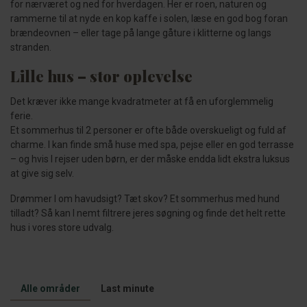
for nærværet og ned for hverdagen. Her er roen, naturen og
rammerne til at nyde en kop kaffe i solen, læse en god bog foran
brændeovnen – eller tage på lange gåture i klitterne og langs
stranden.
Lille hus – stor oplevelse
Det kræver ikke mange kvadratmeter at få en uforglemmelig
ferie.
Et sommerhus til 2 personer er ofte både overskueligt og fuld af
charme. I kan finde små huse med spa, pejse eller en god terrasse
– og hvis I rejser uden børn, er der måske endda lidt ekstra luksus
at give sig selv.
Drømmer I om havudsigt? Tæt skov? Et sommerhus med hund
tilladt? Så kan I nemt filtrere jeres søgning og finde det helt rette
hus i vores store udvalg.
Alle områder
Last minute