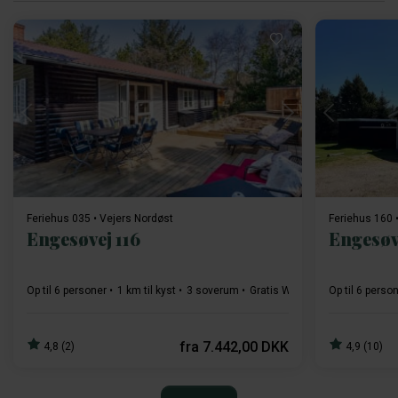
Indlæser...
Feriehus 035 • Vejers Nordøst
Feriehus 160 
Engesøvej 116
Engesøv
Op til 6 personer
1 km til kyst
3 soverum
Gratis Wi-Fi
Opvaskemaskin
Op til 6 perso
fra
7.442,00 DKK
4,8 (2)
4,9 (10)