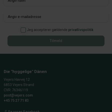
Jeg accepterer gældende
privatlivspolitik
Tilmeld
Die "hyggelige" Dänen
Vejers Havvej 12
6853 Vejers Strand
CVR: 76346119
post@vejers.com
+45 75 27 71 83
Se vores Facebook