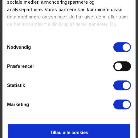
sociale medier, annonceringspartnere og
analysepartnere. Vores partnere kan kombinere disse
data med andre oplysninger, du har givet dem, eller som
Læs mere
de har indsamlet fra din brug af deres tjenester. Du
samtykker til vores cookies, hvis du fortsætter med at
anvende vores hjemmeside. Læs mere om
cookies
.
Samtykkevalg
Nødvendig
Præferencer
Statistik
Marketing
Romantisk getaway
Tillad alle cookies