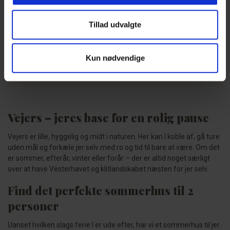
Uanset om det er jeres første ferie sammen eller én af
mange, er et romantisk ophold i Vejers noget særligt. Lange
Tillad udvalgte
gåture, stearinlys og ingen planer.
Kun nødvendige
Læs mere
Vejers – jeres base for en rolig pause
Vejers er lille, hyggelig og midt i naturen. Her kan I koble af, gå ture
uden mål og forkæle jer selv med ro og tid til bare at være. Om det
er sommer, efterår, vinter eller forår – der er altid noget særligt
over at have Vesterhavet og klitlandskabet næsten for jer selv.
Find det perfekte sommerhus til 2
personer
Uanset hvilken slags ferie I er ude efter, har vi et sommerhus til jer.